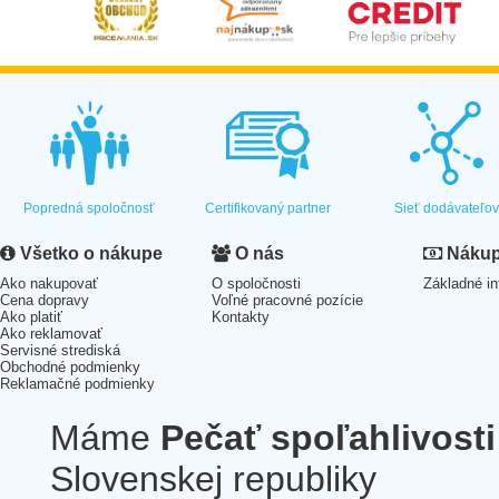
Popredná spoločnosť
Certifikovaný partner
Sieť dodávateľo
Všetko o nákupe
O nás
Nákup 
Ako nakupovať
O spoločnosti
Základné in
Cena dopravy
Voľné pracovné pozície
Ako platiť
Kontakty
Ako reklamovať
Servisné strediská
Obchodné podmienky
Reklamačné podmienky
Máme
Pečať spoľahlivosti
Slovenskej republiky