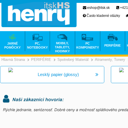
eshop@itsk.sk
+421
Často kladené otázky
MOBILY,
JARNÉ
PC,
PC
PERIFÉRIE
TABLETY,
POMÔCKY
NOTEBOOKY
KOMPONENTY
HODINKY
Hlavná Strana
PERIFÉRIE
Spotrebný Materiál
Atramenty, Tonery
>
>
>
Lesklý papier (glossy)