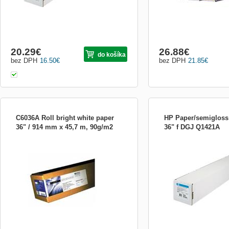
20.29
€
26.88
€
do košíka
bez DPH
16.50
€
bez DPH
21.85
€
C6036A Roll bright white paper
HP Paper/semigloss 
36" / 914 mm x 45,7 m, 90g/m2
36" f DGJ Q1421A
Jasně bílý papír pro inkoustové tiskárny
Univerzální pololesklý fot
HP Bright White Inkjet Paper - 914 mm x
HP Universal Semi-gloss 
45,7 m, 90 g/m2 dle testovací normy ISO
914 mm x 30,5 m, 190 g/m
536. Zářivě bílý papír HP Bright White
metody ISO 536. Univerzál
Inkjet Paper je nejzářivější z levnějších
fotografický papír HP Uni
papírů HP a je určen ke každodennímu
gloss Photo Paper je vše
tisku černobí...
pololesklý fotog...