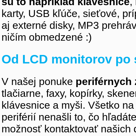
sú to napríklad klávesnice
,
karty, USB kľúče, sieťové, p
aj externé disky, MP3 prehr
ničím obmedzené :)
Od LCD monitorov po 
V našej ponuke
periférnych 
tlačiarne, faxy, kopírky, sken
klávesnice a myši. Všetko na
periférií nenašli to, čo hľadá
možnosť kontaktovať našich 