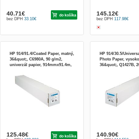
40.71
€
145.12
€
do košíka
bez DPH
33.10
€
bez DPH
117.98
€
HP 914/91.4/Coated Paper, matný,
HP 914/30.5/Univers
36&quot;, C6980A, 90 g/m2,
Photo Paper, vysoko
univerzál papier, 914mmx91.4m,
36&quot;, Q1427B, 2
role A0, 914mm x 91m, 90 g/m2, bílý
Univerzální vysoce lesklý 
biely, p
fotografic
hlazený papír.Pro HP DesignJet
papír HP Universal High-
1050C/1055CM, 5000/5000PS, řady 1000
Paper – 914 mm x 30,5 m,
plus.
testovací metody ISO 536
vysoce lesklý fotografick
Universal High-gloss Phot
ekonomickou a všestranno
125.48
€
140.90
€
do košíka