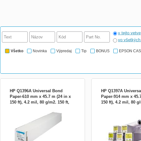
v tejto vetve
vo všetkýc
Všetko
Novinka
Výpredaj
Tip
BONUS
EPSON CA
HP Q1396A Universal Bond
HP Q1397A Universa
Paper-610 mm x 45.7 m (24 in x
Paper-914 mm x 45.7
150 ft), 4.2 mil, 80 g/m2. 150 ft,
150 ft), 4.2 mil, 80 g
Univerzální běžný papír HP Universal
HP White Inkjet Paper, 9
Q1396A
Inkjet Bond Paper, 610 mm x 45,7 m, 80
80 g/m2. Univerzálny Bon
g/m2 dle testovací normy ISO 536.
umožňuje dosiahnuť ostrý 
Univerzální papír HP Universal Inkjet Bond
ostrú separáciu čiar a vy
Paper je úsporný papír na černobílé a
farby. Pre použitie v HP D
barevné výkresy. Ideální pro technické
350, 430, 450C, 455C, 48
aplikace vyžadující vy...
700, 750C, 755C, 8...