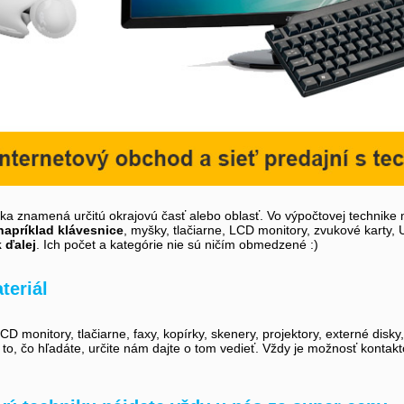
íka znamená určitú okrajovú časť alebo oblasť. Vo výpočtovej technike 
napríklad klávesnice
, myšky, tlačiarne, LCD monitory, zvukové karty,
k ďalej
. Ich počet a kategórie nie sú ničím obmedzené :)
teriál
D monitory, tlačiarne, faxy, kopírky, skenery, projektory, externé disky
i to, čo hľadáte, určite nám dajte o tom vedieť. Vždy je možnosť kontak