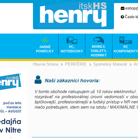
eshop@
Často k
MOBILY,
JARNÉ
PC,
PC
TABLETY,
POMÔCKY
NOTEBOOKY
KOMPONENTY
HODINKY
Hlavná Strana
PERIFÉRIE
Spotrebný Materiál
At
>
>