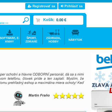
Registrovať sa
Prihlásiť sa
Košík:
0.00 €
anie >>
SOFTWARE, E-
ŠPORT,
ZÁHRADA,
NÁBYTOK
KNIHY
ZDRAVIE
HOBBY