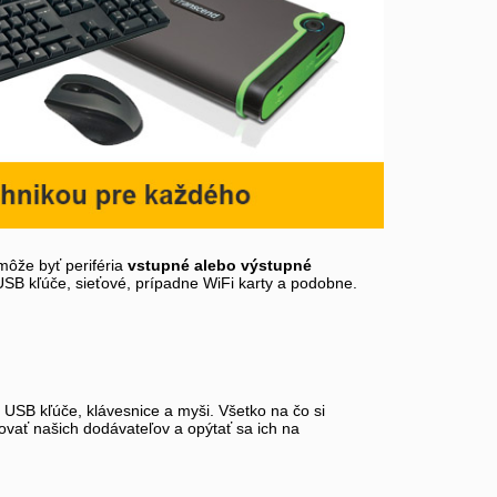
môže byť periféria
vstupné alebo výstupné
 USB kľúče, sieťové, prípadne WiFi karty a podobne.
, USB kľúče, klávesnice a myši. Všetko na čo si
tovať našich dodávateľov a opýtať sa ich na