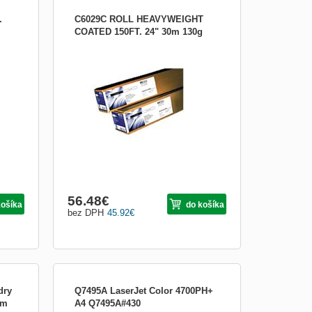
.
C6029C ROLL HEAVYWEIGHT
COATED 150FT. 24" 30m 130g
ted
Silný papír s povrchovou úpravou HP
5,7
Heavyweight Coated Paper, 610 mm, role
30,5 m, 130 g/m2 dle testovací normy ISO
ty
536. Silný papír s povrchovou úpravou HP
sku s
Heavyweight Coated Paper je dokonale
zic a
vhodný na odolné dlouhodobé aplikace,
jakými jsou napříkla...
56.48
€
košíka
do košíka
bez DPH
45.92
€
dry
Q7495A LaserJet Color 4700PH+
5m
A4 Q7495A#430