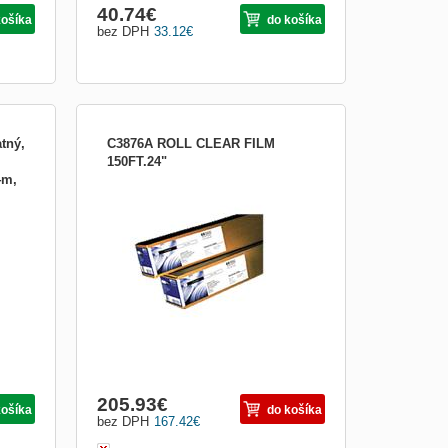
40.74
€
košíka
do košíka
bez DPH
33.12
€
tný,
C3876A ROLL CLEAR FILM
150FT.24"
4m,
Čirá fólie HP – 610 mm x 22,9 m ( role A1
), 174 g/m2. Čirá fólie HP Clear Film je
1000
ideální k tisku přelepek a transparentních
obrazů. Opticky čirá fólie s vynikající
přilnavostí inkoustu, dokonale řízeným
vsakováním inkoustu a jasnými, živými
barvami.
205.93
€
košíka
do košíka
bez DPH
167.42
€