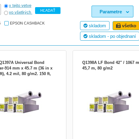
v tejto vetve
HĽADAŤ
Parametre
vo všetkých
S
EPSON CASHBACK
skladom
všetko
skladom - po objednaní
Q1397A Universal Bond
Q1398A LF Bond 42" / 1067 
er-914 mm x 45.7 m (36 in x
45,7 m, 80 g/m2
ft), 4.2 mil, 80 g/m2. 150 ft,
hite Inkjet Paper, 914mm x 45,7 m,
HP White Inkjet Paper, 1067 mm, 45,7
/m2. Univerzálny Bond papier HP
80 g/m2. Univerzálny Bond papier HP
uje dosiahnuť ostrý čierny text,
umožňuje dosiahnuť ostrý čierny text,
 separáciu čiar a vysoko kontrastné
ostrú separáciu čiar a vysoko kontra
. Pre použitie v HP Designjet 330,
farby. Pre použitie v HP Designjet 500
 430, 450C, 455C, 488C, 500, 500PS,
500PS, 800, 800PS, 3000CP, 3500CP
750C, 755C, 8...
3800CP, 5000, 5500. Ro...