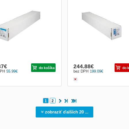
 bílý papír pro inkoustové tiskárny
Fotografický rychleschnoucí papír se
right White Inkjet Paper – 914 mm x
saténovým povrchem HP Premium
 m, 90 g/m2 dle testovací normy ISO
Instant-dry Satin Photo Paper, 1 067
Zářivě bílý papír HP Bright White
role 30,5 m, 260 g/m2 dle testovací 
t Paper je nejzářivější z levnějších
ISO 536. Fotografický papír se saté
rů HP a je určen ke každodennímu
povrchem s okamžitým schnutím HP
 černobí...
Premium Instant-dry Satin Ph...
87
€
244.88
€
do košíka
do 
DPH
55.99
€
bez DPH
199.09
€
1
2
zobraziť ďalších 20 ...