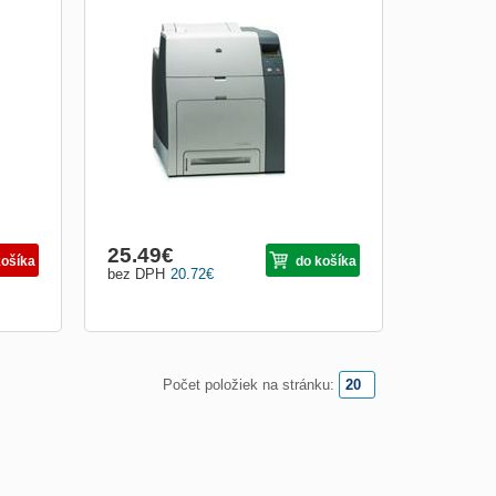
Barevná laserová tiskárna formátu A4 pro
produktivní pracovní skupinu.
 mm,
Jednoprůchodová technologie tisku.
normy
Rychlost tisku: až 30 str./min černá/barva,
novým
až 3 str./min transparentní média barevně.
První stránka do 10 sekund ve statutu
Ready. Standardní pam...
25.49
€
košíka
do košíka
bez DPH
20.72
€
Počet položiek na stránku: