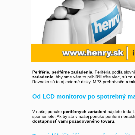
Periférie, periférne zariadenia.
Periféria podľa slovn
zariadenie
. Aby sme vám to priblížili ešte viac,
sú to 
Rovnako sú to aj externé disky, MP3 prehrávače
a ta
Od LCD monitorov po spotrebný ma
V našej ponuke
periférnych zariadení
nájdete teda LC
spomeniete. Ak by ste v našej ponuke periférií nenašl
dostupnosť vami požadovaného tovaru
.