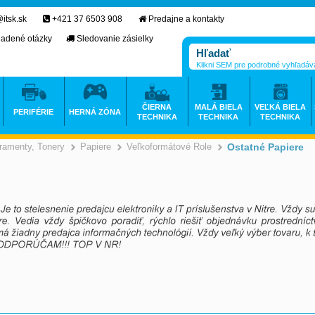
itsk.sk
+421 37 6503 908
Predajne a kontakty
ladené otázky
Sledovanie zásielky
Klikni SEM pre podrobné vyhľadáv
ČIERNA
MALÁ BIELA
VEĽKÁ BIELA
PERIFÉRIE
HERNÁ ZÓNA
TECHNIKA
TECHNIKA
TECHNIKA
ramenty, Tonery
Papiere
Veľkoformátové Role
Ostatné Papiere
>
>
>
>