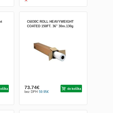
et
C6030C ROLL HEAVYWEIGHT
COATED 150FT. 36" 30m.130g
rny
Silný papír s povrchovou úpravou HP
m x
Heavyweight Coated Paper, 914 mm x
 ISO
30,5 m, 130 g/m2 dle testovací normy ISO
536. Silný papír s povrchovou úpravou HP
ch
Heavyweight Coated Paper je dokonale
mu
vhodný na odolné dlouhodobé aplikace,
jakými jsou například po...
73.74
€
košíka
do košíka
bez DPH
59.95
€