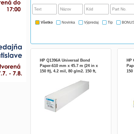
Všetko
Novinka
Výpredaj
Tip
BONU
HP Q1396A Universal Bond
HP 
Paper-610 mm x 45.7 m (24 in x
Pap
150 ft), 4.2 mil, 80 g/m2. 150 ft,
150 
Univerzální běžný papír HP Universal
HP W
Q1396A
Inkjet Bond Paper, 610 mm x 45,7 m, 80
80 g
g/m2 dle testovací normy ISO 536.
umožň
Univerzální papír HP Universal Inkjet Bond
ostrú
Paper je úsporný papír na černobílé a
farby
barevné výkresy. Ideální pro technické
350,
aplikace vyžadující vy...
700, 