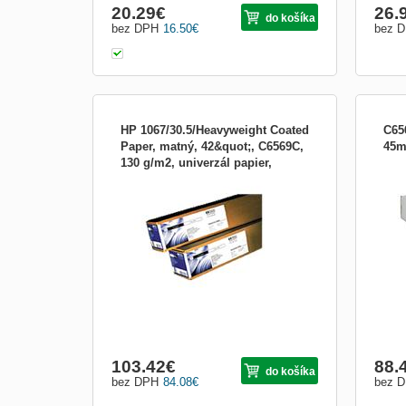
20.29
€
26.
do košíka
bez DPH
16.50
€
bez 
HP 1067/30.5/Heavyweight Coated
C65
Paper, matný, 42&quot;, C6569C,
45m
130 g/m2, univerzál papier,
Silný papír s povrchovou úpravou HP
Papí
1067mmx
Heavyweight Coated Paper, 1 067 mm,
Pape
role 30,5 m,130 g/m2 dle testovací normy
test
ISO 536. Silný papír s povrchovou
povr
úpravou HP Heavyweight Coated Paper je
kompa
dokonale vhodný na odolné dlouhodobé
navr
aplikace, jakými jsou napříkl...
barv
103.42
€
88.
do košíka
bez DPH
84.08
€
bez 