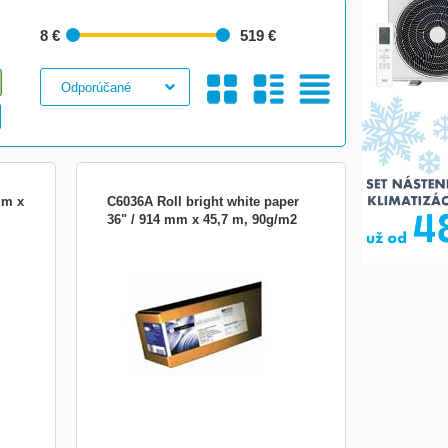
8 €
519 €
Galéria
S
Tabuľkový
mm x
C6036A Roll bright white paper
36" / 914 mm x 45,7 m, 90g/m2
 m,
Jasně bílý papír pro inkoustové tiskárny
HP Bright White Inkjet Paper - 914 mm x
45,7 m, 90 g/m2 dle testovací normy ISO
stné
536. Zářivě bílý papír HP Bright White
,
Inkjet Paper je nejzářivější z levnějších
,
papírů HP a je určen ke každodennímu
tisku černobí...
Obrázkami
Výpis