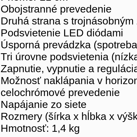
Obojstranné prevedenie
Druhá strana s trojnásobným
Podsvietenie LED diódami
Úsporná prevádzka (spotreba
Tri úrovne podsvietenia (nízk
Zapnutie, vypnutie a regulá
Možnosť naklápania v horizon
celochrómové prevedenie
Napájanie zo siete
Rozmery (šírka x hĺbka x výš
Hmotnosť: 1,4 kg