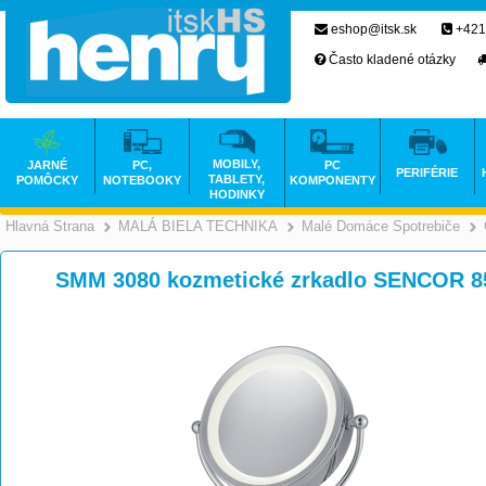
eshop@itsk.sk
+421
Často kladené otázky
MOBILY,
JARNÉ
PC,
PC
PERIFÉRIE
TABLETY,
POMÔCKY
NOTEBOOKY
KOMPONENTY
HODINKY
Hlavná Strana
MALÁ BIELA TECHNIKA
Malé Domáce Spotrebiče
>
>
SMM 3080 kozmetické zrkadlo SENCOR 8