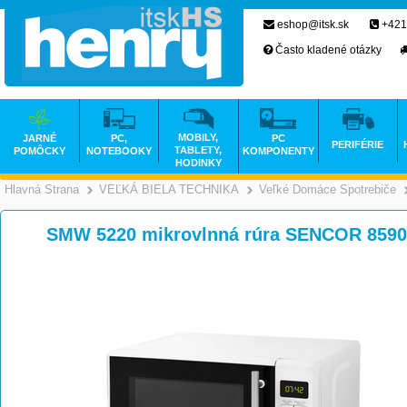
eshop@itsk.sk
+421
Často kladené otázky
MOBILY,
JARNÉ
PC,
PC
PERIFÉRIE
TABLETY,
POMÔCKY
NOTEBOOKY
KOMPONENTY
HODINKY
Hlavná Strana
VEĽKÁ BIELA TECHNIKA
Veľké Domáce Spotrebiče
>
>
SMW 5220 mikrovlnná rúra SENCOR 8590