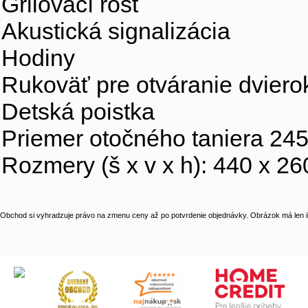
Grilovací rošt
Akustická signalizácia
Hodiny
Rukoväť pre otváranie dviero
Detská poistka
Priemer otočného taniera 24
Rozmery (š x v x h): 440 x 2
Obchod si vyhradzuje právo na zmenu ceny až po potvrdenie objednávky. Obrázok má len il