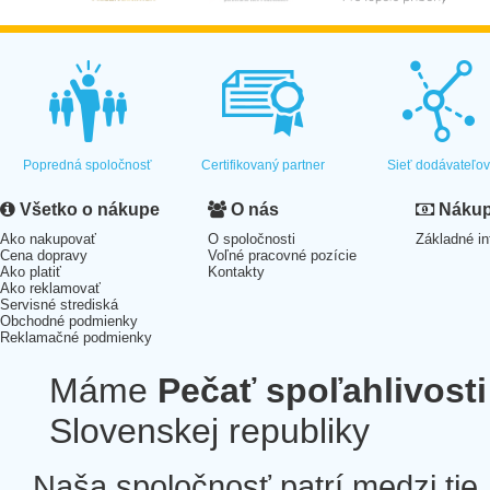
Popredná spoločnosť
Certifikovaný partner
Sieť dodávateľo
Všetko o nákupe
O nás
Nákup 
Ako nakupovať
O spoločnosti
Základné in
Cena dopravy
Voľné pracovné pozície
Ako platiť
Kontakty
Ako reklamovať
Servisné strediská
Obchodné podmienky
Reklamačné podmienky
Máme
Pečať spoľahlivosti
Slovenskej republiky
Naša spoločnosť patrí medzi tie