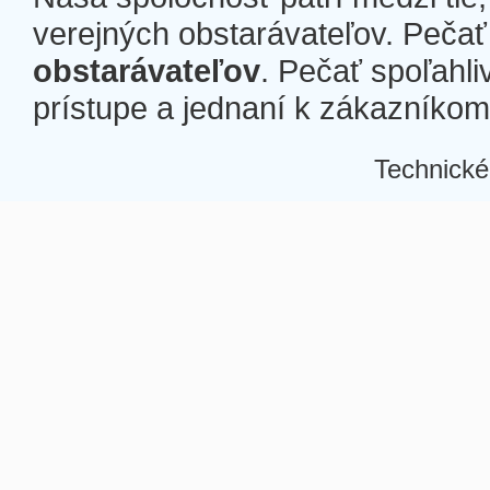
verejných obstarávateľov. Pečať 
obstarávateľov
. Pečať spoľahli
prístupe a jednaní k zákazníkom a
Technické
Â
Â
Â