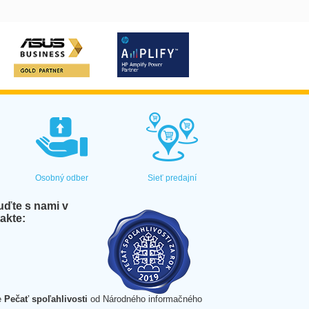
Osobný odber
Sieť predajní
ďte s nami v
akte:
e
Pečať spoľahlivosti
od Národného informačného