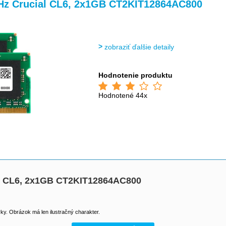
>
>
>
>
z Crucial CL6, 2x1GB CT2KIT12864AC800
zobraziť ďalšie detaily
Hodnotenie produktu
Hodnotené 44x
l CL6, 2x1GB CT2KIT12864AC800
y. Obrázok má len ilustračný charakter.