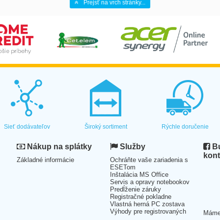
Prejsť na vrch stránky...
Sieť dodávateľov
Široký sortiment
Rýchle doručenie
Nákup na splátky
Služby
Bu
kont
Základné informácie
Ochráňte vaše zariadenia s
ESETom
Inštalácia MS Office
Servis a opravy notebookov
Predĺženie záruky
Registračné pokladne
Vlastná herná PC zostava
Výhody pre registrovaných
Mám