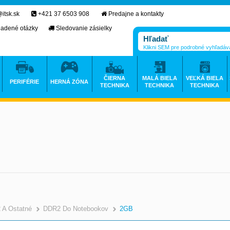
itsk.sk
+421 37 6503 908
Predajne a kontakty
ladené otázky
Sledovanie zásielky
Klikni SEM pre podrobné vyhľadáv
ČIERNA
MALÁ BIELA
VEĽKÁ BIELA
PERIFÉRIE
HERNÁ ZÓNA
TECHNIKA
TECHNIKA
TECHNIKA
 A Ostatné
DDR2 Do Notebookov
2GB