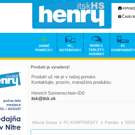
eshop@
Často k
MOBILY,
JARNÉ
PC,
PC
TABLETY,
POMÔCKY
NOTEBOOKY
KOMPONENTY
HODINKY
Produkt je vyradený!
Produkt už nie je v našej ponuke.
Kontaktujte, prosím, manažéra produktu:
Henrich Sonnenschein-ID0
itsk@itsk.sk
Hlavná Strana
PC KOMPONENTY
Pamäte
DDR2