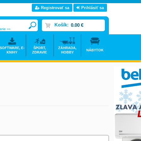
Registrovať sa
Prihlásiť sa
Košík:
0.00 €
anie >>
SOFTWARE, E-
ŠPORT,
ZÁHRADA,
NÁBYTOK
KNIHY
ZDRAVIE
HOBBY