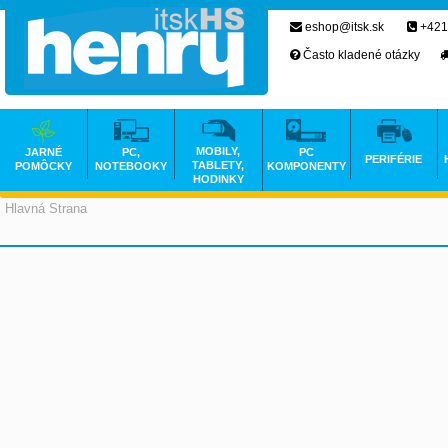
eshop@itsk.sk
+421
Často kladené otázky
MOBILY,
JARNÉ
PC,
PC
PERIFÉRIE
TABLETY,
POMÔCKY
NOTEBOOKY
KOMPONENTY
HODINKY
Hlavná Strana