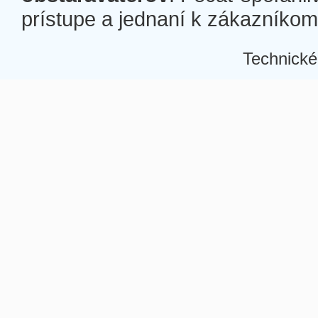
prístupe a jednaní k zákazníkom a
Technické
Â
Â
Â