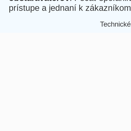
prístupe a jednaní k zákazníkom a
Technické
Â
Â
Â