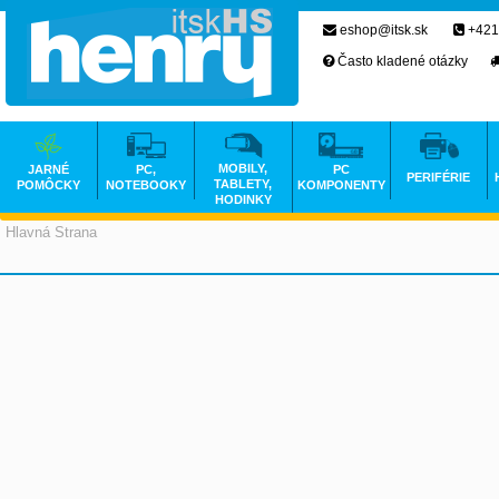
eshop@itsk.sk
+421
Často kladené otázky
MOBILY,
JARNÉ
PC,
PC
PERIFÉRIE
TABLETY,
POMÔCKY
NOTEBOOKY
KOMPONENTY
HODINKY
Hlavná Strana