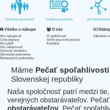
Popredná spoločnosť
Certifikovaný partner
Sieť dodávateľo
Všetko o nákupe
O nás
Nákup 
Ako nakupovať
O spoločnosti
Základné in
Cena dopravy
Voľné pracovné pozície
Ako platiť
Kontakty
Ako reklamovať
Servisné strediská
Obchodné podmienky
Reklamačné podmienky
Máme
Pečať spoľahlivosti
Slovenskej republiky
Naša spoločnosť patrí medzi tie
verejných obstarávateľov. Pečať 
obstarávateľov
. Pečať spoľahli