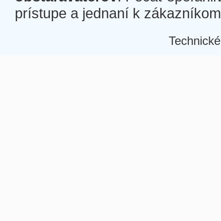
prístupe a jednaní k zákazníkom a
Technické
Â
Â
Â