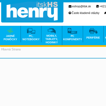
eshop@itsk.sk
+421
Často kladené otázky
MOBILY,
JARNÉ
PC,
PC
PERIFÉRIE
TABLETY,
POMÔCKY
NOTEBOOKY
KOMPONENTY
HODINKY
Hlavná Strana