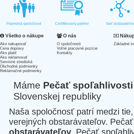
Popredná spoločnosť
Certifikovaný partner
Sieť dodávateľo
Všetko o nákupe
O nás
Nákup 
Ako nakupovať
O spoločnosti
Základné in
Cena dopravy
Voľné pracovné pozície
Ako platiť
Kontakty
Ako reklamovať
Servisné strediská
Obchodné podmienky
Reklamačné podmienky
Máme
Pečať spoľahlivosti
Slovenskej republiky
Naša spoločnosť patrí medzi tie
verejných obstarávateľov. Pečať 
obstarávateľov
. Pečať spoľahli