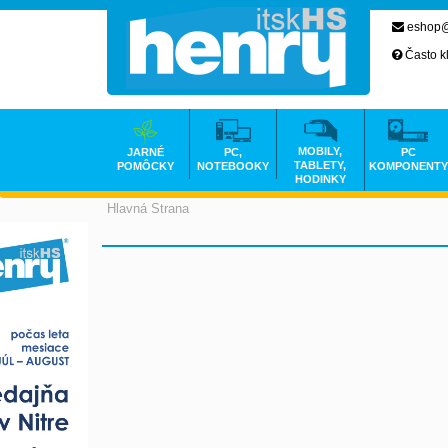
eshop@
Často k
MOBILY,
JARNÉ
PC,
PC
TABLETY,
POMÔCKY
NOTEBOOKY
KOMPONENTY
HODINKY
Hlavná Strana