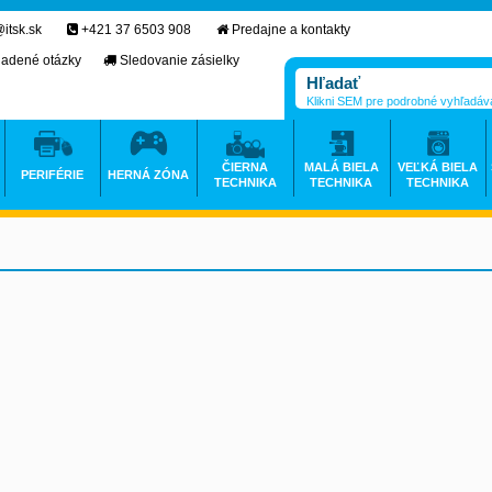
itsk.sk
+421 37 6503 908
Predajne a kontakty
ladené otázky
Sledovanie zásielky
Klikni SEM pre podrobné vyhľadáv
ČIERNA
MALÁ BIELA
VEĽKÁ BIELA
PERIFÉRIE
HERNÁ ZÓNA
TECHNIKA
TECHNIKA
TECHNIKA