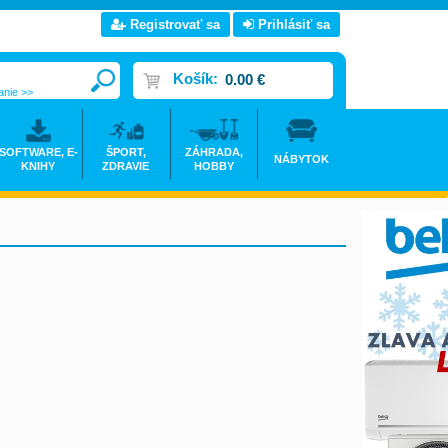
Registrovať sa
Prihlásiť sa
Košík:
0.00 €
anie >>
SOFTWARE, E-
ŠPORT,
ZÁHRADA,
NÁBYTOK
KNIHY
ZDRAVIE
HOBBY