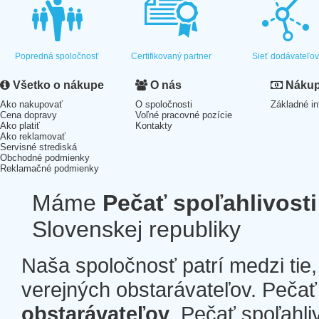
Popredná spoločnosť
Certifikovaný partner
Sieť dodávateľo
Všetko o nákupe
O nás
Nákup 
Ako nakupovať
O spoločnosti
Základné in
Cena dopravy
Voľné pracovné pozície
Ako platiť
Kontakty
Ako reklamovať
Servisné strediská
Obchodné podmienky
Reklamačné podmienky
Máme
Pečať spoľahlivosti
Slovenskej republiky
Naša spoločnosť patrí medzi tie
verejných obstarávateľov. Pečať 
obstarávateľov
. Pečať spoľahli