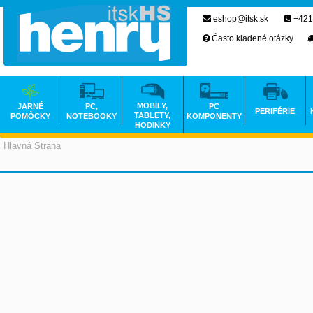
eshop@itsk.sk
+421
Často kladené otázky
MOBILY,
JARNÉ
PC,
PC
PERIFÉRIE
TABLETY,
POMÔCKY
NOTEBOOKY
KOMPONENTY
HODINKY
Hlavná Strana