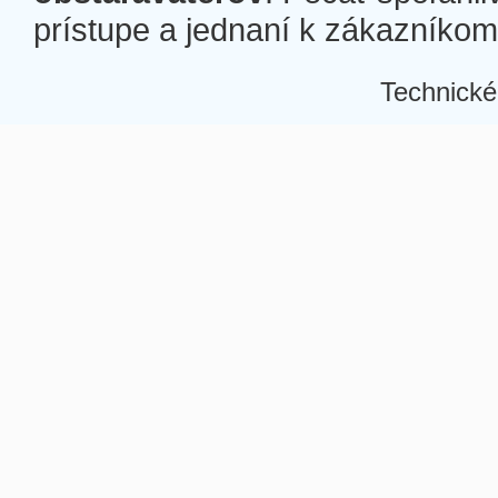
prístupe a jednaní k zákazníkom a
Technické
Â
Â
Â