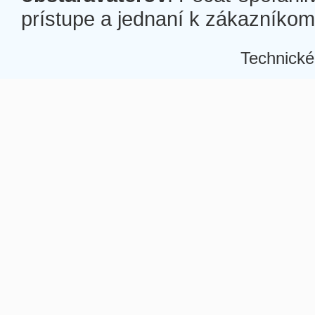
prístupe a jednaní k zákazníkom a
Technické
Â
Â
Â