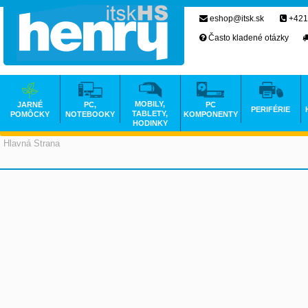
eshop@itsk.sk
+421
Často kladené otázky
MOBILY,
JARNÉ
PC,
PC
PERIFÉRIE
TABLETY,
POMÔCKY
NOTEBOOKY
KOMPONENTY
HODINKY
Hlavná Strana