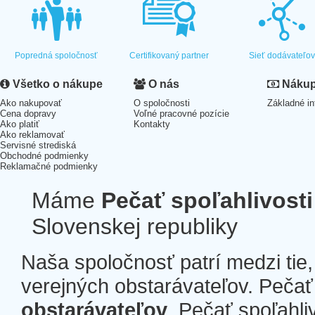
Popredná spoločnosť
Certifikovaný partner
Sieť dodávateľo
Všetko o nákupe
O nás
Nákup 
Ako nakupovať
O spoločnosti
Základné in
Cena dopravy
Voľné pracovné pozície
Ako platiť
Kontakty
Ako reklamovať
Servisné strediská
Obchodné podmienky
Reklamačné podmienky
Máme
Pečať spoľahlivosti
Slovenskej republiky
Naša spoločnosť patrí medzi tie
verejných obstarávateľov. Pečať 
obstarávateľov
. Pečať spoľahli