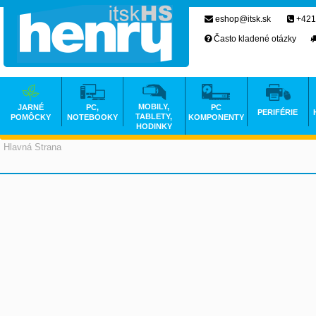
eshop@itsk.sk
+421
Často kladené otázky
MOBILY,
JARNÉ
PC,
PC
PERIFÉRIE
TABLETY,
POMÔCKY
NOTEBOOKY
KOMPONENTY
HODINKY
Hlavná Strana