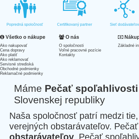
Popredná spoločnosť
Certifikovaný partner
Sieť dodávateľo
Všetko o nákupe
O nás
Nákup 
Ako nakupovať
O spoločnosti
Základné in
Cena dopravy
Voľné pracovné pozície
Ako platiť
Kontakty
Ako reklamovať
Servisné strediská
Obchodné podmienky
Reklamačné podmienky
Máme
Pečať spoľahlivosti
Slovenskej republiky
Naša spoločnosť patrí medzi tie
verejných obstarávateľov. Pečať 
obstarávateľov
. Pečať spoľahli