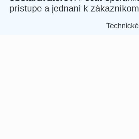
prístupe a jednaní k zákazníkom a
Technické
Â
Â
Â