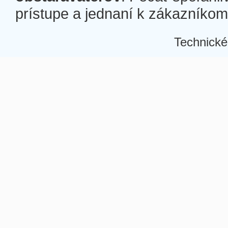
prístupe a jednaní k zákazníkom a
Technické
Â
Â
Â