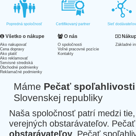
Popredná spoločnosť
Certifikovaný partner
Sieť dodávateľo
Všetko o nákupe
O nás
Nákup 
Ako nakupovať
O spoločnosti
Základné in
Cena dopravy
Voľné pracovné pozície
Ako platiť
Kontakty
Ako reklamovať
Servisné strediská
Obchodné podmienky
Reklamačné podmienky
Máme
Pečať spoľahlivosti
Slovenskej republiky
Naša spoločnosť patrí medzi tie
verejných obstarávateľov. Pečať 
obstarávateľov
. Pečať spoľahli