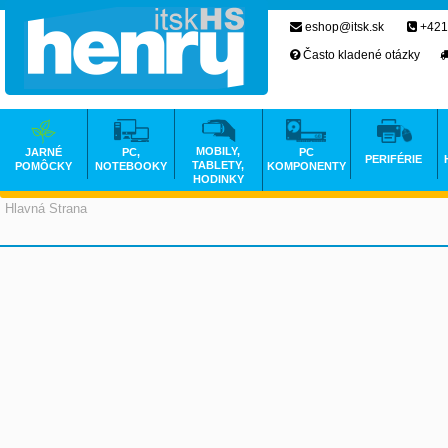
eshop@itsk.sk
+421
Často kladené otázky
MOBILY,
JARNÉ
PC,
PC
PERIFÉRIE
TABLETY,
POMÔCKY
NOTEBOOKY
KOMPONENTY
HODINKY
Hlavná Strana