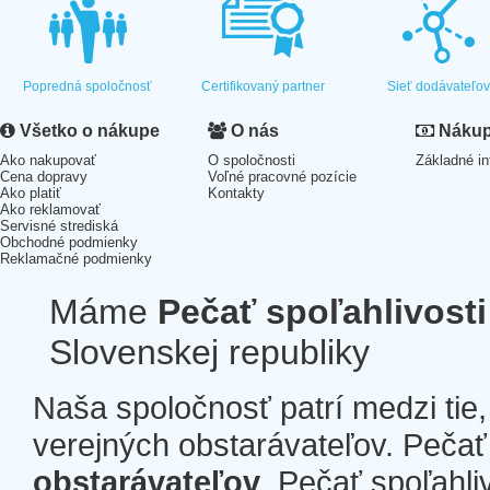
Popredná spoločnosť
Certifikovaný partner
Sieť dodávateľo
Všetko o nákupe
O nás
Nákup 
Ako nakupovať
O spoločnosti
Základné in
Cena dopravy
Voľné pracovné pozície
Ako platiť
Kontakty
Ako reklamovať
Servisné strediská
Obchodné podmienky
Reklamačné podmienky
Máme
Pečať spoľahlivosti
Slovenskej republiky
Naša spoločnosť patrí medzi tie
verejných obstarávateľov. Pečať 
obstarávateľov
. Pečať spoľahli