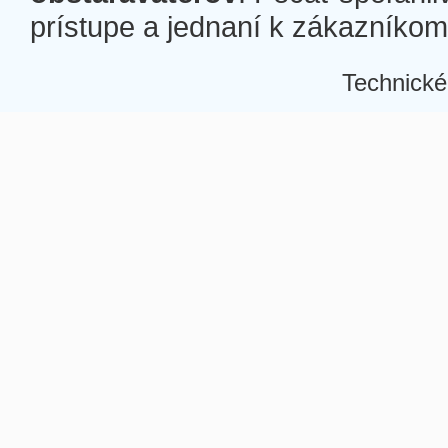
prístupe a jednaní k zákazníkom a
Technické
Â
Â
Â