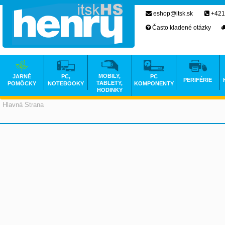
eshop@itsk.sk
+421
Často kladené otázky
MOBILY,
JARNÉ
PC,
PC
PERIFÉRIE
TABLETY,
POMÔCKY
NOTEBOOKY
KOMPONENTY
HODINKY
Hlavná Strana