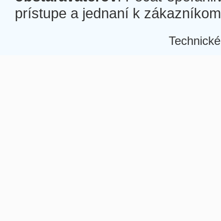
prístupe a jednaní k zákazníkom a
Technické
Â
Â
Â