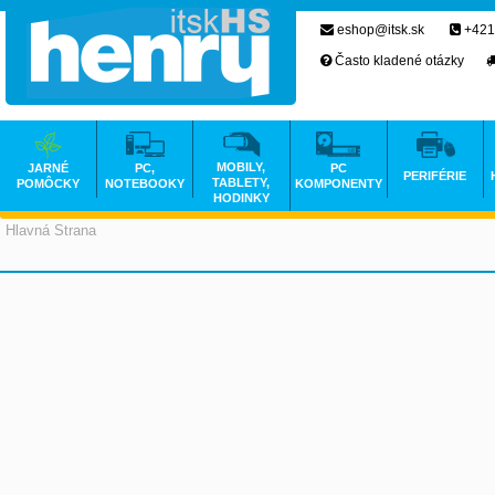
eshop@itsk.sk
+421
Často kladené otázky
MOBILY,
JARNÉ
PC,
PC
PERIFÉRIE
TABLETY,
POMÔCKY
NOTEBOOKY
KOMPONENTY
HODINKY
Hlavná Strana