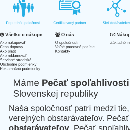
Popredná spoločnosť
Certifikovaný partner
Sieť dodávateľo
Všetko o nákupe
O nás
Nákup 
Ako nakupovať
O spoločnosti
Základné in
Cena dopravy
Voľné pracovné pozície
Ako platiť
Kontakty
Ako reklamovať
Servisné strediská
Obchodné podmienky
Reklamačné podmienky
Máme
Pečať spoľahlivosti
Slovenskej republiky
Naša spoločnosť patrí medzi tie
verejných obstarávateľov. Pečať 
obstarávateľov
. Pečať spoľahli