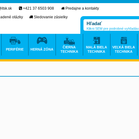
itsk.sk
+421 37 6503 908
Predajne a kontakty
ladené otázky
Sledovanie zásielky
Klikni SEM pre podrobné vyhľadáv
ČIERNA
MALÁ BIELA
VEĽKÁ BIELA
PERIFÉRIE
HERNÁ ZÓNA
TECHNIKA
TECHNIKA
TECHNIKA