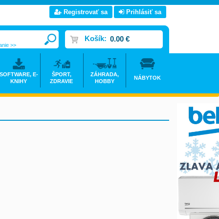
Registrovať sa
Prihlásiť sa
Košík:
0.00 €
anie >>
SOFTWARE, E-
ŠPORT,
ZÁHRADA,
NÁBYTOK
KNIHY
ZDRAVIE
HOBBY