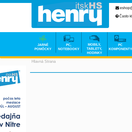
eshop@
Často k
MOBILY,
JARNÉ
PC,
PC
TABLETY,
POMÔCKY
NOTEBOOKY
KOMPONENTY
HODINKY
Hlavná Strana