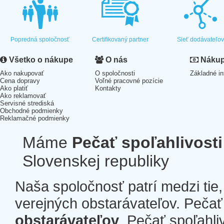
Popredná spoločnosť
Certifikovaný partner
Sieť dodávateľo
Všetko o nákupe
O nás
Nákup 
Ako nakupovať
O spoločnosti
Základné in
Cena dopravy
Voľné pracovné pozície
Ako platiť
Kontakty
Ako reklamovať
Servisné strediská
Obchodné podmienky
Reklamačné podmienky
Máme
Pečať spoľahlivosti
Slovenskej republiky
Naša spoločnosť patrí medzi tie
verejných obstarávateľov. Pečať 
obstarávateľov
. Pečať spoľahli