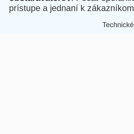
prístupe a jednaní k zákazníkom a
Technické
Â
Â
Â