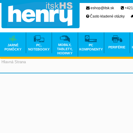
eshop@itsk.sk
+421
Často kladené otázky
MOBILY,
JARNÉ
PC,
PC
PERIFÉRIE
TABLETY,
POMÔCKY
NOTEBOOKY
KOMPONENTY
HODINKY
Hlavná Strana