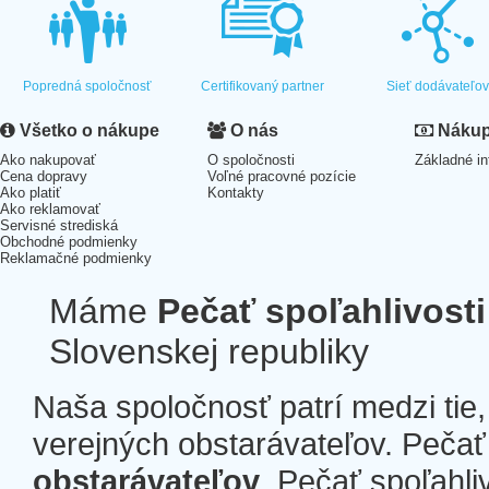
Popredná spoločnosť
Certifikovaný partner
Sieť dodávateľo
Všetko o nákupe
O nás
Nákup 
Ako nakupovať
O spoločnosti
Základné in
Cena dopravy
Voľné pracovné pozície
Ako platiť
Kontakty
Ako reklamovať
Servisné strediská
Obchodné podmienky
Reklamačné podmienky
Máme
Pečať spoľahlivosti
Slovenskej republiky
Naša spoločnosť patrí medzi tie
verejných obstarávateľov. Pečať 
obstarávateľov
. Pečať spoľahli