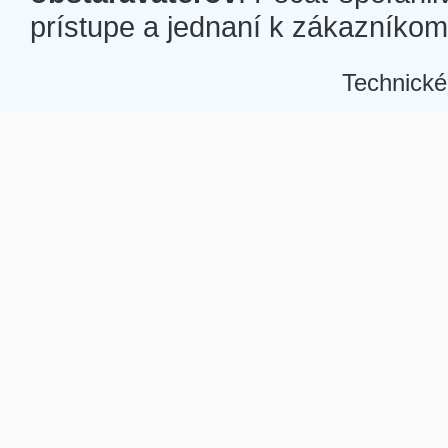
prístupe a jednaní k zákazníkom a
Technické
Â
Â
Â