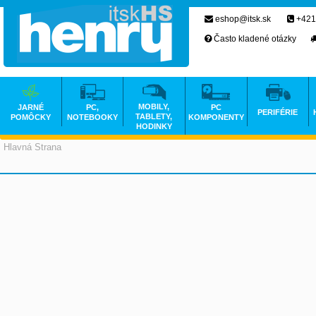
eshop@itsk.sk
+421
Často kladené otázky
MOBILY,
JARNÉ
PC,
PC
PERIFÉRIE
TABLETY,
POMÔCKY
NOTEBOOKY
KOMPONENTY
HODINKY
Hlavná Strana