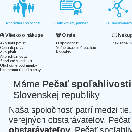
Popredná spoločnosť
Certifikovaný partner
Sieť dodávateľo
Všetko o nákupe
O nás
Nákup 
Ako nakupovať
O spoločnosti
Základné in
Cena dopravy
Voľné pracovné pozície
Ako platiť
Kontakty
Ako reklamovať
Servisné strediská
Obchodné podmienky
Reklamačné podmienky
Máme
Pečať spoľahlivosti
Slovenskej republiky
Naša spoločnosť patrí medzi tie
verejných obstarávateľov. Pečať 
obstarávateľov
. Pečať spoľahli