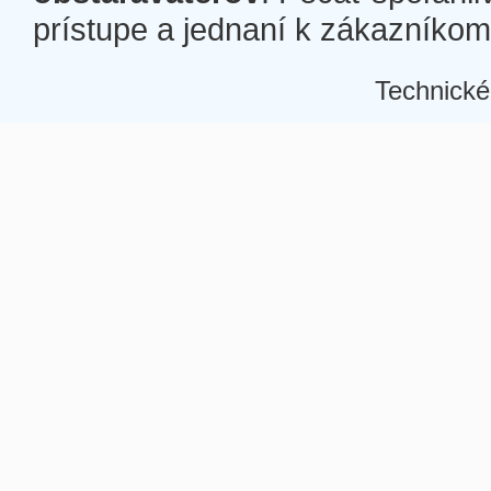
prístupe a jednaní k zákazníkom a
Technické
Â
Â
Â