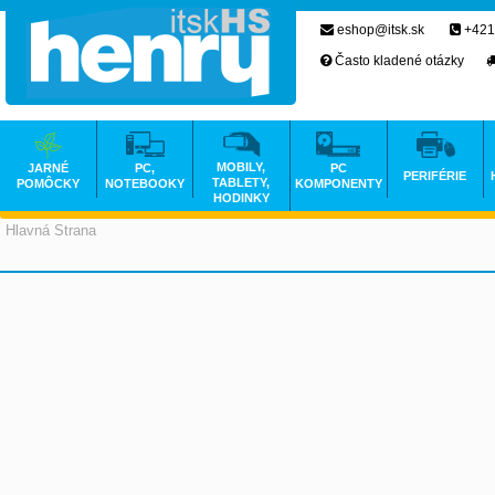
eshop@itsk.sk
+421
Často kladené otázky
MOBILY,
JARNÉ
PC,
PC
PERIFÉRIE
TABLETY,
POMÔCKY
NOTEBOOKY
KOMPONENTY
HODINKY
Hlavná Strana