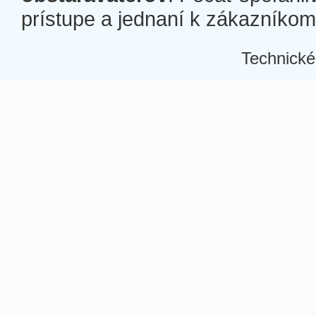
prístupe a jednaní k zákazníkom a
Technické
Â
Â
Â