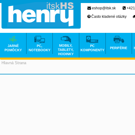
eshop@itsk.sk
+421
Často kladené otázky
MOBILY,
JARNÉ
PC,
PC
PERIFÉRIE
TABLETY,
POMÔCKY
NOTEBOOKY
KOMPONENTY
HODINKY
Hlavná Strana