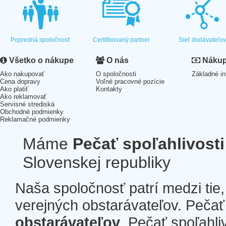
Popredná spoločnosť
Certifikovaný partner
Sieť dodávateľo
Všetko o nákupe
O nás
Nákup 
Ako nakupovať
O spoločnosti
Základné in
Cena dopravy
Voľné pracovné pozície
Ako platiť
Kontakty
Ako reklamovať
Servisné strediská
Obchodné podmienky
Reklamačné podmienky
Máme
Pečať spoľahlivosti
Slovenskej republiky
Naša spoločnosť patrí medzi tie
verejných obstarávateľov. Pečať 
obstarávateľov
. Pečať spoľahli