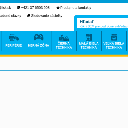
itsk.sk
+421 37 6503 908
Predajne a kontakty
ladené otázky
Sledovanie zásielky
Klikni SEM pre podrobné vyhľadáv
ČIERNA
MALÁ BIELA
VEĽKÁ BIELA
PERIFÉRIE
HERNÁ ZÓNA
TECHNIKA
TECHNIKA
TECHNIKA