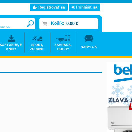
Registrovať sa
Prihlásiť sa
Košík:
0.00 €
anie >>
SOFTWARE, E-
ŠPORT,
ZÁHRADA,
NÁBYTOK
KNIHY
ZDRAVIE
HOBBY