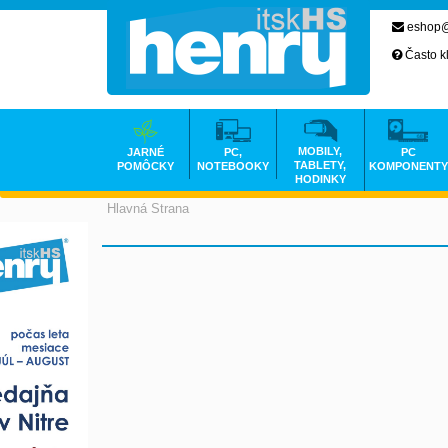
eshop@
Často k
MOBILY,
JARNÉ
PC,
PC
TABLETY,
POMÔCKY
NOTEBOOKY
KOMPONENTY
HODINKY
Hlavná Strana