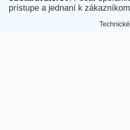
prístupe a jednaní k zákazníkom a
Technické
Â
Â
Â