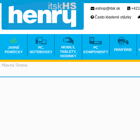
eshop@itsk.sk
+421
Často kladené otázky
MOBILY,
JARNÉ
PC,
PC
PERIFÉRIE
TABLETY,
POMÔCKY
NOTEBOOKY
KOMPONENTY
HODINKY
Hlavná Strana