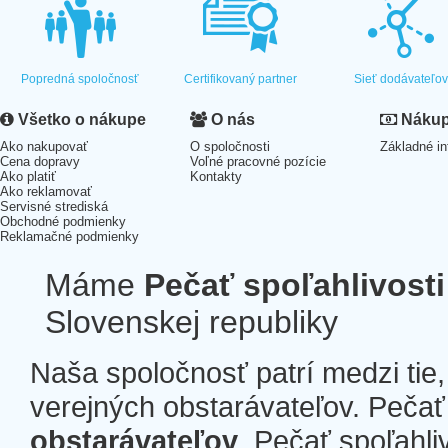
Popredná spoločnosť
Certifikovaný partner
Sieť dodávateľo
Všetko o nákupe
O nás
Nákup 
Ako nakupovať
O spoločnosti
Základné in
Cena dopravy
Voľné pracovné pozície
Ako platiť
Kontakty
Ako reklamovať
Servisné strediská
Obchodné podmienky
Reklamačné podmienky
Máme
Pečať spoľahlivosti
Slovenskej republiky
Naša spoločnosť patrí medzi tie
verejných obstarávateľov. Pečať 
obstarávateľov
. Pečať spoľahli