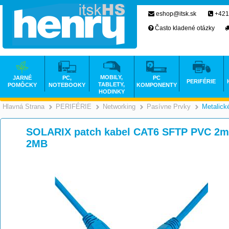
eshop@itsk.sk
+421
Často kladené otázky
MOBILY,
JARNÉ
PC,
PC
PERIFÉRIE
TABLETY,
POMÔCKY
NOTEBOOKY
KOMPONENTY
HODINKY
Hlavná Strana
PERIFÉRIE
Networking
Pasívne Prvky
Metalick
>
>
>
SOLARIX patch kabel CAT6 SFTP PVC 2m
2MB