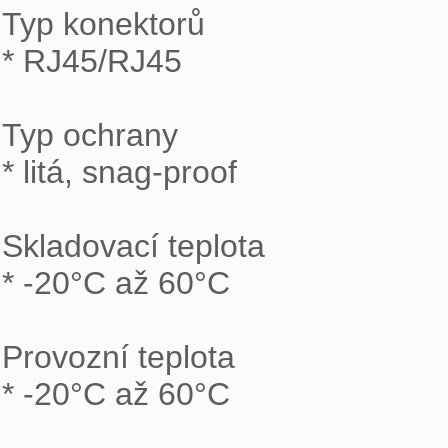
Typ konektorů

* RJ45/RJ45

Typ ochrany

* litá, snag-proof

Skladovací teplota

* -20°C až 60°C

Provozní teplota

* -20°C až 60°C
