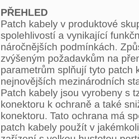
PŘEHLED

Patch kabely v produktové sku
spolehlivostí a vynikající funkčn
náročnějších podmínkách. Způs
zvýšeným požadavkům na přeno
parametrům splňují tyto patch 
nejnovějších mezinárodních st
Patch kabely jsou vyrobeny s tzv
konektoru k ochraně a také sni
konektoru. Tato ochrana má spec
patch kabely použít v jakémkoli
zařízení s velkou hustotou port