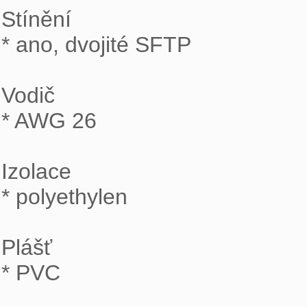
Stínění

* ano, dvojité SFTP

Vodič

* AWG 26

Izolace

* polyethylen

Plášť

* PVC
