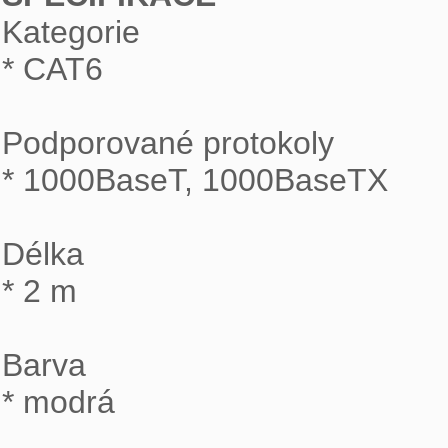

Kategorie

* CAT6

Podporované protokoly

* 1000BaseT, 1000BaseTX

Délka

* 2 m

Barva

* modrá
