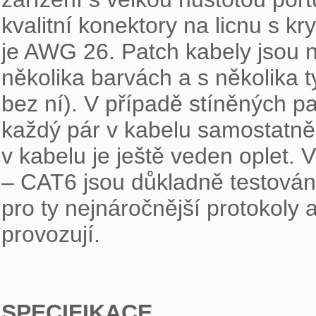
kvalitní konektory na licnu s kry
je AWG 26. Patch kabely jsou n
několika barvách a s několika 
bez ní). V případě stíněných pat
každý pár v kabelu samostatně s
v kabelu je ještě veden oplet. 
– CAT6 jsou důkladně testovány
pro ty nejnáročnější protokoly 
provozují.

SPECIFIKACE