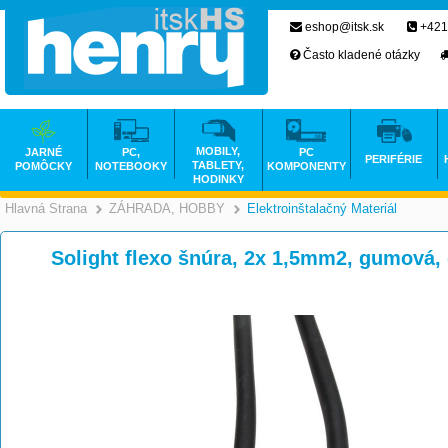
eshop@itsk.sk
+421
Často kladené otázky
MOBILY,
JARNÉ
PC,
PC
PERIFÉRIE
TABLETY,
POMÔCKY
NOTEBOOKY
KOMPONENTY
HODINKY
Hlavná Strana
ZÁHRADA, HOBBY
Elektroinštalačný Materiál
>
>
Solight flexo šnúra, 2x 1,5mm2, gumová,