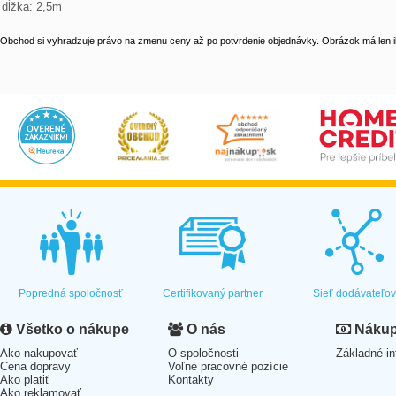
dĺžka: 2,5m
Obchod si vyhradzuje právo na zmenu ceny až po potvrdenie objednávky. Obrázok má len il
Popredná spoločnosť
Certifikovaný partner
Sieť dodávateľo
Všetko o nákupe
O nás
Nákup 
Ako nakupovať
O spoločnosti
Základné in
Cena dopravy
Voľné pracovné pozície
Ako platiť
Kontakty
Ako reklamovať