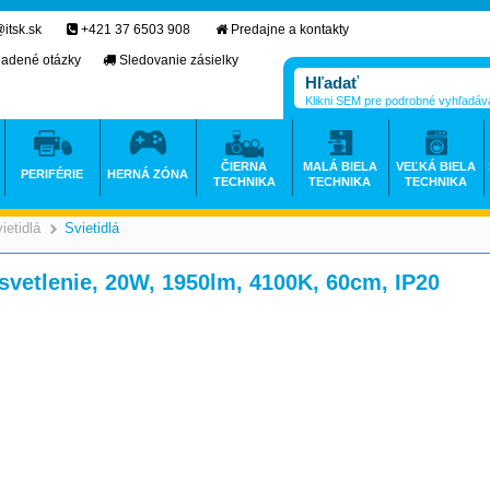
itsk.sk
+421 37 6503 908
Predajne a kontakty
ladené otázky
Sledovanie zásielky
Klikni SEM pre podrobné vyhľadáv
ČIERNA
MALÁ BIELA
VEĽKÁ BIELA
PERIFÉRIE
HERNÁ ZÓNA
TECHNIKA
TECHNIKA
TECHNIKA
ietidlá
Svietidlá
>
>
svetlenie, 20W, 1950lm, 4100K, 60cm, IP20