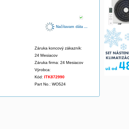
do košíka
Načítavam dáta ...
Záruka koncový zákazník:
24 Mesiacov
Záruka firma: 24 Mesiacov
Výrobca:
Kód:
ITK872990
Part No.: WO524