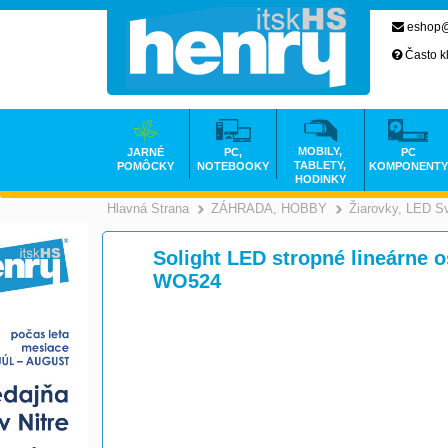
eshop@
Často k
MOBILY,
JARNÉ
PC,
PC
TABLETY,
POMÔCKY
NOTEBOOKY
KOMPONENTY
HODINKY
Hlavná Strana
ZÁHRADA, HOBBY
Žiarovky, LED Sv
>
Solight LED stropné lineárne o
WO524