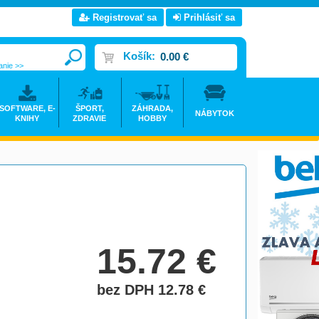
Registrovať sa
Prihlásiť sa
Košík:
0.00 €
anie >>
SOFTWARE, E-
ŠPORT,
ZÁHRADA,
NÁBYTOK
KNIHY
ZDRAVIE
HOBBY
15.72
€
bez DPH 12.78
€