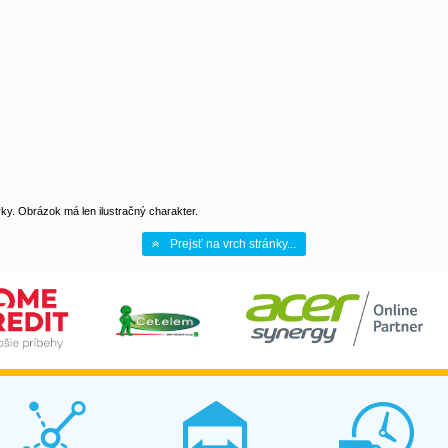
y. Obrázok má len ilustračný charakter.
Prejsť na vrch stránky...