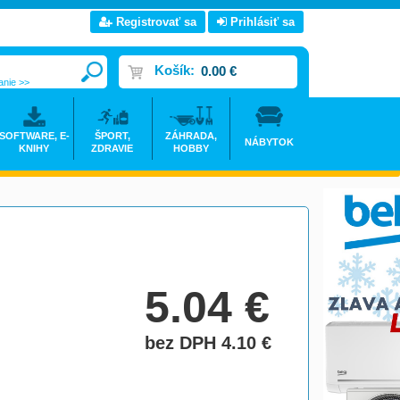
Registrovať sa
Prihlásiť sa
Košík:
0.00 €
anie >>
SOFTWARE, E-
ŠPORT,
ZÁHRADA,
NÁBYTOK
KNIHY
ZDRAVIE
HOBBY
5.04
€
bez DPH 4.10
€
do košíka