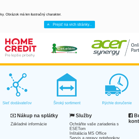
y. Obrázok má len ilustračný charakter.
Prejsť na vrch stránky...
Sieť dodávateľov
Široký sortiment
Rýchle doručenie
Nákup na splátky
Služby
Bu
kont
Základné informácie
Ochráňte vaše zariadenia s
ESETom
Inštalácia MS Office
Servis a opravy notebookov