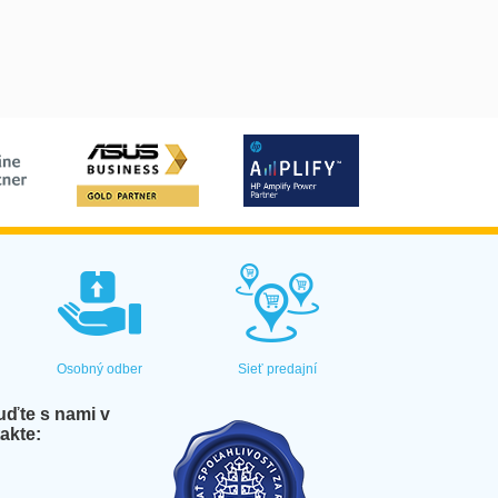
Osobný odber
Sieť predajní
ďte s nami v
akte: