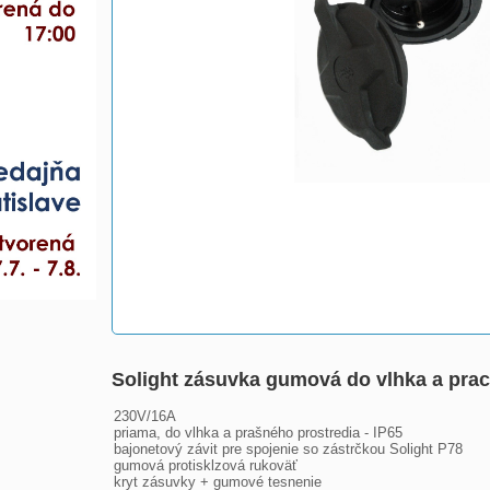
Solight zásuvka gumová do vlhka a prach
230V/16A
priama, do vlhka a prašného prostredia - IP65
bajonetový závit pre spojenie so zástrčkou Solight P78
gumová protisklzová rukoväť
kryt zásuvky + gumové tesnenie