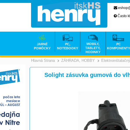
eshop@
Často k
MOBILY,
JARNÉ
PC,
PC
TABLETY,
POMÔCKY
NOTEBOOKY
KOMPONENTY
HODINKY
Hlavná Strana
ZÁHRADA, HOBBY
Elektroinštalačný
>
Solight zásuvka gumová do vlh