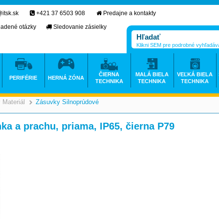
itsk.sk
+421 37 6503 908
Predajne a kontakty
ladené otázky
Sledovanie zásielky
Klikni SEM pre podrobné vyhľadáv
ČIERNA
MALÁ BIELA
VEĽKÁ BIELA
PERIFÉRIE
HERNÁ ZÓNA
TECHNIKA
TECHNIKA
TECHNIKA
 Materiál
Zásuvky Silnoprúdové
>
>
ka a prachu, priama, IP65, čierna P79