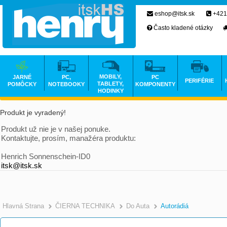
eshop@itsk.sk
+421
Často kladené otázky
MOBILY,
JARNÉ
PC,
PC
PERIFÉRIE
TABLETY,
POMÔCKY
NOTEBOOKY
KOMPONENTY
HODINKY
Produkt je vyradený!
Produkt už nie je v našej ponuke.
Kontaktujte, prosím, manažéra produktu:
Henrich Sonnenschein-ID0
itsk@itsk.sk
Hlavná Strana
ČIERNA TECHNIKA
Do Auta
Autorádiá