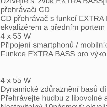
Užívejte si zvuk EXTRA BASS[
přehrávači CD

CD přehrávač s funkcí EXTRA 
ekvalizérem a předním portem 
4 x 55 W 

Připojení smartphonů / mobiln
Funkce EXTRA BASS pro výkon
4 x 55 W

Dynamické zdůraznění basů dí
Přehrávejte hudbu z libovolné 
Nastavitelný 10pásmový ekvali