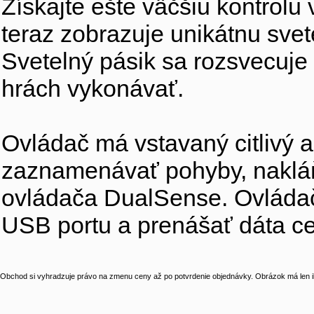
Získajte ešte väčšiu kontrol
teraz zobrazuje unikátnu sve
Svetelný pásik sa rozsvecuje 
hrách vykonávať.
Ovládač má vstavaný citlivý 
zaznamenávať pohyby, naklá
ovládača DualSense. Ovládač
USB portu a prenášať dáta c
Obchod si vyhradzuje právo na zmenu ceny až po potvrdenie objednávky. Obrázok má len il