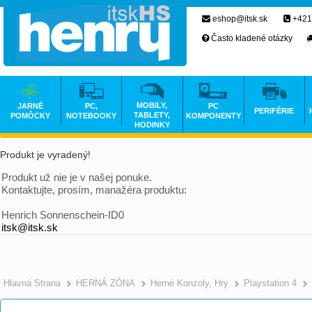
eshop@itsk.sk
+421
Často kladené otázky
MOBILY,
JARNÉ
PC,
PC
PERIFÉRIE
TABLETY,
POMÔCKY
NOTEBOOKY
KOMPONENTY
HODINKY
Produkt je vyradený!
Produkt už nie je v našej ponuke.
Kontaktujte, prosím, manažéra produktu:
Henrich Sonnenschein-ID0
itsk@itsk.sk
Hlavná Strana
HERNÁ ZÓNA
Herné Konzoly, Hry
Playstation 4