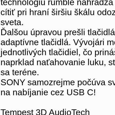
technológiu rumble nahrádza 
cítiť pri hraní širšiu škálu o
sveta.
Ďalšou úpravou prešli tlačid
adaptívne tlačidlá. Vývojári 
jednotlivých tlačidiel, čo pri
naprklad naťahovanie luku, s
sa teréne.
SONY samozrejme počúva svo
na nabíjanie cez USB C!
Tempest 3D AudioTech