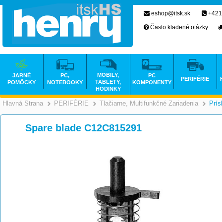
eshop@itsk.sk
+421
Často kladené otázky
MOBILY,
JARNÉ
PC,
PC
PERIFÉRIE
TABLETY,
POMÔCKY
NOTEBOOKY
KOMPONENTY
HODINKY
Hlavná Strana
PERIFÉRIE
Tlačiarne, Multifunkčné Zariadenia
Prís
>
>
Spare blade C12C815291