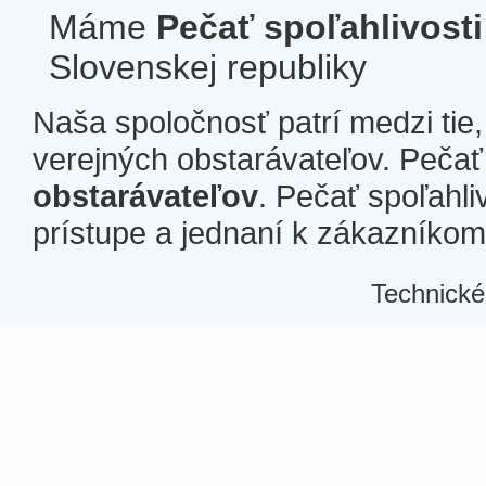
Máme
Pečať spoľahlivosti
Slovenskej republiky
Naša spoločnosť patrí medzi tie
verejných obstarávateľov. Pečať 
obstarávateľov
. Pečať spoľahli
prístupe a jednaní k zákazníkom a
Technické
Â
Â
Â