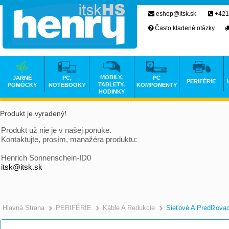
eshop@itsk.sk
+421
Často kladené otázky
MOBILY,
JARNÉ
PC,
PC
PERIFÉRIE
TABLETY,
POMÔCKY
NOTEBOOKY
KOMPONENTY
HODINKY
Produkt je vyradený!
Produkt už nie je v našej ponuke.
Kontaktujte, prosím, manažéra produktu:
Henrich Sonnenschein-ID0
itsk@itsk.sk
Hlavná Strana
PERIFÉRIE
Káble A Redukcie
Sieťové A Predlžova