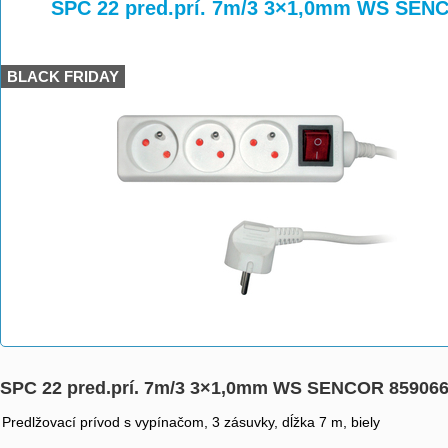
>
>
>
SPC 22 pred.prí. 7m/3 3×1,0mm WS SEN
BLACK FRIDAY
SPC 22 pred.prí. 7m/3 3×1,0mm WS SENCOR 85906
Predlžovací prívod s vypínačom, 3 zásuvky, dĺžka 7 m, biely