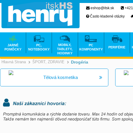
eshop@itsk.sk
+421
Často kladené otázky
MOBILY,
JARNÉ
PC,
PC
PERIFÉRIE
TABLETY,
POMÔCKY
NOTEBOOKY
KOMPONENTY
HODINKY
Hlavná Strana
ŠPORT, ZDRAVIE
Drogéria
>
>
Tělová kosmetika