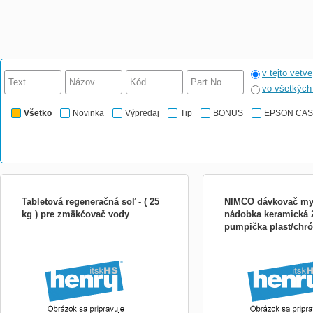
v tejto vetve
vo všetkýc
Všetko
Novinka
Výpredaj
Tip
BONUS
EPSON CA
Tabletová regeneračná soľ - ( 25
NIMCO dávkovač my
kg ) pre zmäkčovač vody
nádobka keramická 2
pumpička plast/chr
UNIVERZÁLNÍ ODVÁPŇOVAČ
NIMCO dávkovač mydla 
KI14031K26
1L902979354
keramická 250 ml biela, 
plast/chróm KI14031K26