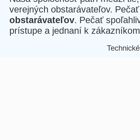
verejných obstarávateľov. Pečať 
obstarávateľov
. Pečať spoľahli
prístupe a jednaní k zákazníkom a
Technické
Â
Â
Â