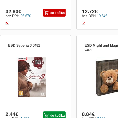
32.80
€
12.72
€
do košíka
bez DPH
26.67
€
bez DPH
10.34
€
ESD Syberia 3 3481
ESD Might and Magi
2461
ESD Syberia 3
ESD Might and Magic Her
2.44
€
8.84
€
do košíka