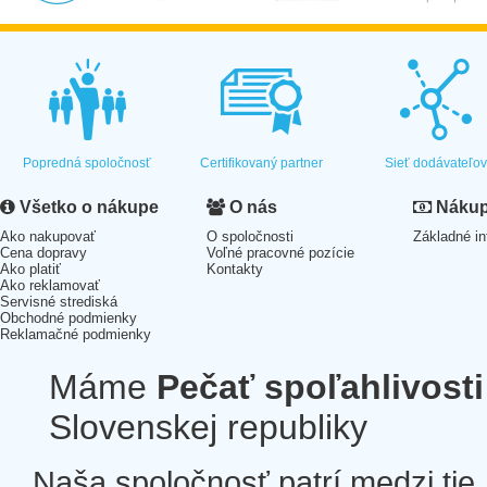
Popredná spoločnosť
Certifikovaný partner
Sieť dodávateľo
Všetko o nákupe
O nás
Nákup 
Ako nakupovať
O spoločnosti
Základné in
Cena dopravy
Voľné pracovné pozície
Ako platiť
Kontakty
Ako reklamovať
Servisné strediská
Obchodné podmienky
Reklamačné podmienky
Máme
Pečať spoľahlivosti
Slovenskej republiky
Naša spoločnosť patrí medzi tie