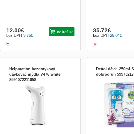
12.00
€
35.72
€
do košíka
bez DPH
9.76
€
bez DPH
29.04
€
Helpmation bezdotykový
Dettol dávk. 250ml 
dávkovač mýdla V476 white
dobrodruh 59973217
8594072211058
Bezdotykový dávkovač mýdla Helpmation
Dettol dávk. 250ml STR K
V-476 s moderním designem a čistými
liniemi bude chloubou Vaší koupelny nebo
kuchyně. Bezdotykové ovládání zaručuje
maximální hygienu. Nemusíte se dotýkat
žádného tlačítka, které je plné bakterií.
Jednoduše vložít