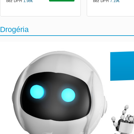
bez DPH
1.98
€
bez DPH
7.19
€
Drogéria