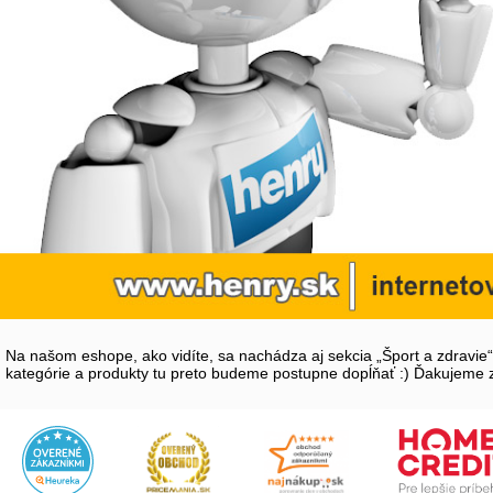
Na našom eshope, ako vidíte, sa nachádza aj sekcia „Šport a zdravie“.
kategórie a produkty tu preto budeme postupne dopĺňať :) Ďakujeme