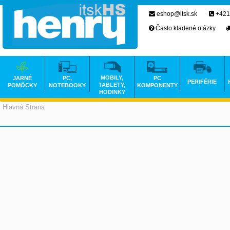
eshop@itsk.sk
+421
Často kladené otázky
MOBILY,
JARNÉ
PC,
PC
PERIFÉRIE
TABLETY,
POMÔCKY
NOTEBOOKY
KOMPONENTY
HODINKY
Hlavná Strana