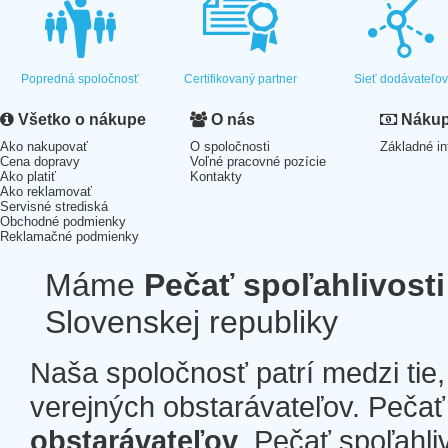
Popredná spoločnosť
Certifikovaný partner
Sieť dodávateľo
Všetko o nákupe
O nás
Nákup 
Ako nakupovať
O spoločnosti
Základné in
Cena dopravy
Voľné pracovné pozície
Ako platiť
Kontakty
Ako reklamovať
Servisné strediská
Obchodné podmienky
Reklamačné podmienky
Máme
Pečať spoľahlivosti
Slovenskej republiky
Naša spoločnosť patrí medzi tie
verejných obstarávateľov. Pečať 
obstarávateľov
. Pečať spoľahli