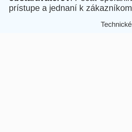
prístupe a jednaní k zákazníkom a
Technické
Â
Â
Â