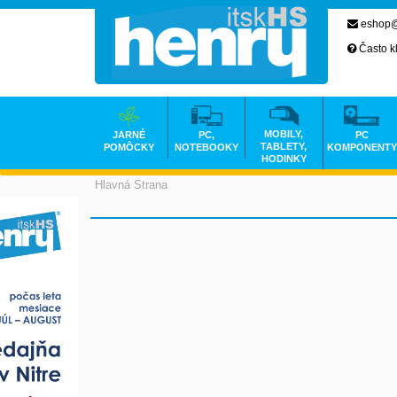
eshop@
Často k
MOBILY,
JARNÉ
PC,
PC
TABLETY,
POMÔCKY
NOTEBOOKY
KOMPONENTY
HODINKY
Hlavná Strana