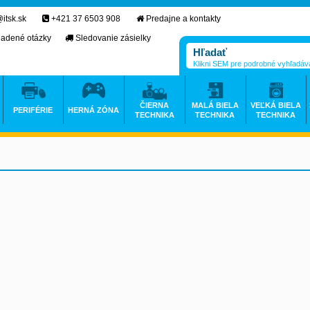
itsk.sk
+421 37 6503 908
Predajne a kontakty
ladené otázky
Sledovanie zásielky
Klikni SEM pre podrobné vyhľadáv
ČIERNA
MALÁ BIELA
VEĽKÁ BIELA
PERIFÉRIE
HERNÁ ZÓNA
TECHNIKA
TECHNIKA
TECHNIKA