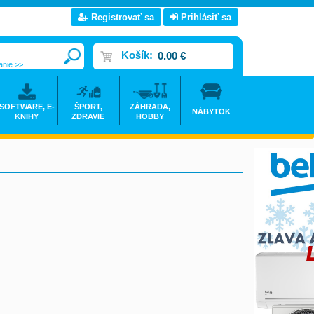
Registrovať sa
Prihlásiť sa
Košík:
0.00 €
anie >>
SOFTWARE, E-
ŠPORT,
ZÁHRADA,
NÁBYTOK
KNIHY
ZDRAVIE
HOBBY