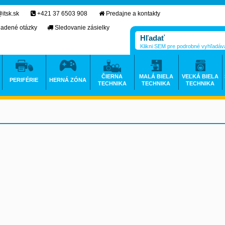
itsk.sk
+421 37 6503 908
Predajne a kontakty
ladené otázky
Sledovanie zásielky
Klikni SEM pre podrobné vyhľadáv
ČIERNA
MALÁ BIELA
VEĽKÁ BIELA
PERIFÉRIE
HERNÁ ZÓNA
TECHNIKA
TECHNIKA
TECHNIKA