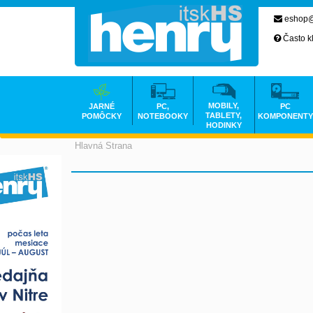
eshop@
Často k
MOBILY,
JARNÉ
PC,
PC
TABLETY,
POMÔCKY
NOTEBOOKY
KOMPONENTY
HODINKY
Hlavná Strana