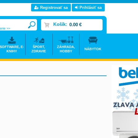
Registrovať sa
Prihlásiť sa
Košík:
0.00 €
anie >>
SOFTWARE, E-
ŠPORT,
ZÁHRADA,
NÁBYTOK
KNIHY
ZDRAVIE
HOBBY