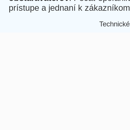
prístupe a jednaní k zákazníkom a
Technické
Â
Â
Â