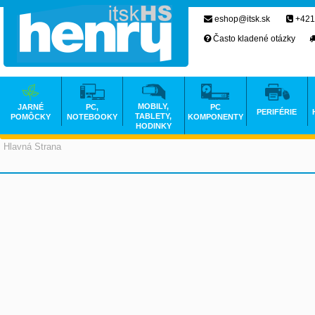
eshop@itsk.sk
+421
Často kladené otázky
MOBILY,
JARNÉ
PC,
PC
PERIFÉRIE
TABLETY,
POMÔCKY
NOTEBOOKY
KOMPONENTY
HODINKY
Hlavná Strana