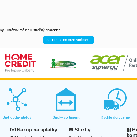
y. Obrázok má len ilustračný charakter.
Prejsť na vrch stránky...
Sieť dodávateľov
Široký sortiment
Rýchle doručenie
Nákup na splátky
Služby
Bu
kont