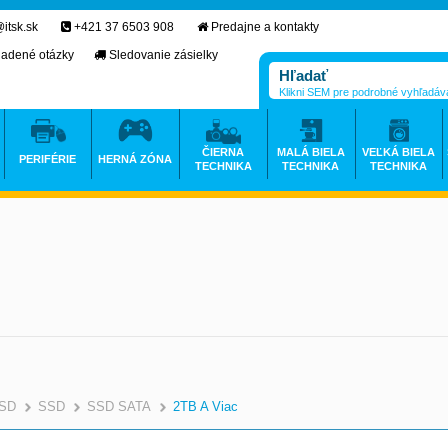
itsk.sk
+421 37 6503 908
Predajne a kontakty
ladené otázky
Sledovanie zásielky
Klikni SEM pre podrobné vyhľadáv
ČIERNA
MALÁ BIELA
VEĽKÁ BIELA
PERIFÉRIE
HERNÁ ZÓNA
TECHNIKA
TECHNIKA
TECHNIKA
SSD
SSD
SSD SATA
2TB A Viac