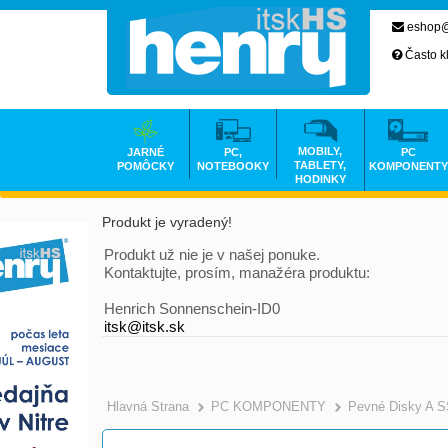
eshop@
Často k
MOBILY,
JARNÉ
PC,
PC
TABLETY,
POMÔCKY
NOTEBOOKY
KOMPONENTY
HODINKY
Produkt je vyradený!
Produkt už nie je v našej ponuke.
Kontaktujte, prosím, manažéra produktu:
Henrich Sonnenschein-ID0
itsk@itsk.sk
Hlavná Strana
PC KOMPONENTY
Pevné Disky A 