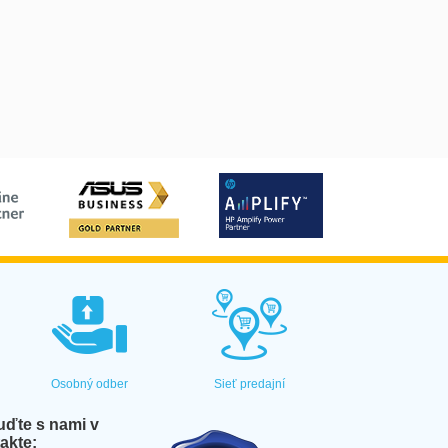
Osobný odber
Sieť predajní
ďte s nami v
akte: