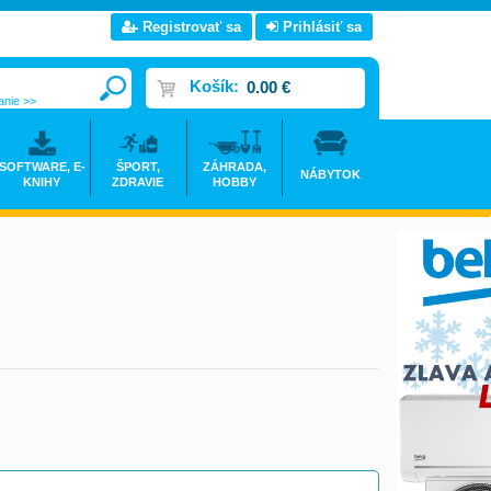
Registrovať sa
Prihlásiť sa
Košík:
0.00 €
anie >>
SOFTWARE, E-
ŠPORT,
ZÁHRADA,
NÁBYTOK
KNIHY
ZDRAVIE
HOBBY