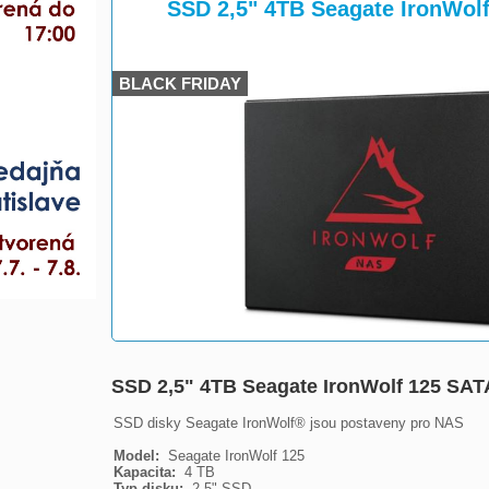
>
SSD 2,5" 4TB Seagate IronWol
BLACK FRIDAY
SSD 2,5" 4TB Seagate IronWolf 125 SA
SSD disky Seagate IronWolf® jsou postaveny pro NAS

Model: 
Kapacita: 
Typ disku: 
 2,5" SSD
