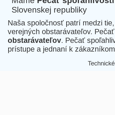
Máme
Pečať spoľahlivosti
Slovenskej republiky
Naša spoločnosť patrí medzi tie
verejných obstarávateľov. Pečať 
obstarávateľov
. Pečať spoľahli
prístupe a jednaní k zákazníkom a
Technické
Â
Â
Â