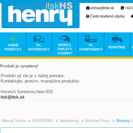
eshop@itsk.sk
+421
Často kladené otázky
MOBILY,
JARNÉ
PC,
PC
PERIFÉRIE
TABLETY,
POMÔCKY
NOTEBOOKY
KOMPONENTY
HODINKY
Produkt je vyradený!
Produkt už nie je v našej ponuke.
Kontaktujte, prosím, manažéra produktu:
Henrich Sonnenschein-ID0
itsk@itsk.sk
Hlavná Strana
PERIFÉRIE
Networking
Aktívne Prvky
Routery /