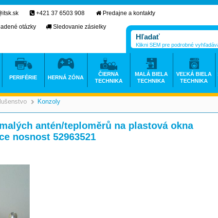
itsk.sk
+421 37 6503 908
Predajne a kontakty
ladené otázky
Sledovanie zásielky
Klikni SEM pre podrobné vyhľadáv
ČIERNA
MALÁ BIELA
VEĽKÁ BIELA
PERIFÉRIE
HERNÁ ZÓNA
TECHNIKA
TECHNIKA
TECHNIKA
slušenstvo
Konzoly
>
>
 malých antén/teploměrů na plastová okna
kce nosnost 52963521