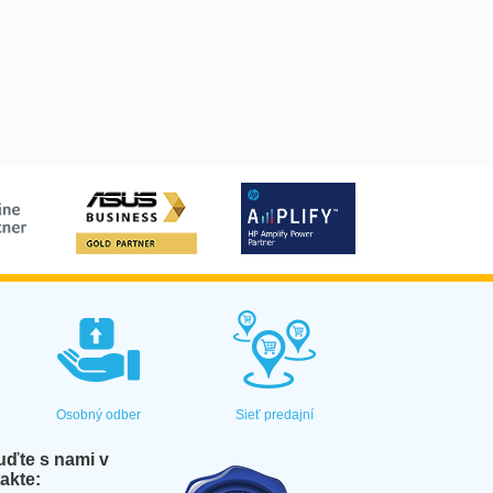
Osobný odber
Sieť predajní
ďte s nami v
akte: