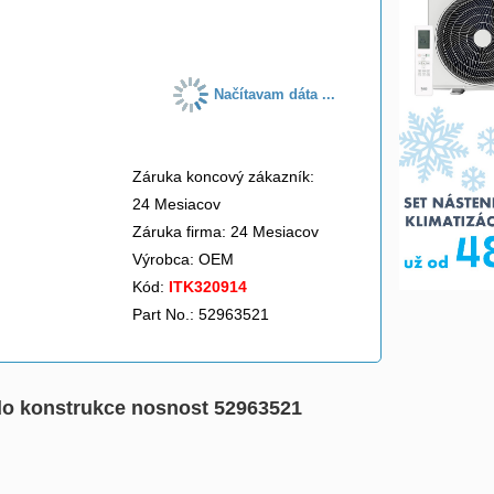
do košíka
Načítavam dáta ...
Záruka koncový zákazník:
24 Mesiacov
Záruka firma: 24 Mesiacov
Výrobca:
OEM
Kód:
ITK320914
Part No.: 52963521
 do konstrukce nosnost 52963521