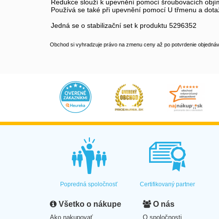
Redukce slouží k upevnění pomocí šroubovacích objím
Používá se také při upevnění pomocí U třmenu a dota
Jedná se o stabilizační set k produktu 5296352
Obchod si vyhradzuje právo na zmenu ceny až po potvrdenie objednávk
Popredná spoločnosť
Certifikovaný partner
Všetko o nákupe
O nás
Ako nakupovať
O spoločnosti