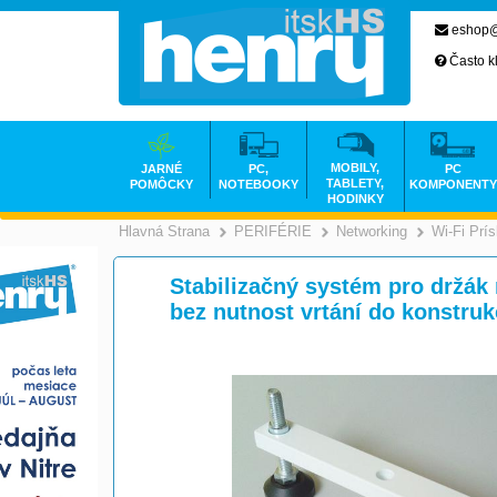
eshop@
Často k
MOBILY,
JARNÉ
PC,
PC
TABLETY,
POMÔCKY
NOTEBOOKY
KOMPONENTY
HODINKY
Hlavná Strana
PERIFÉRIE
Networking
Wi-Fi Prí
>
>
Stabilizačný systém pro držák
bez nutnost vrtání do konstru