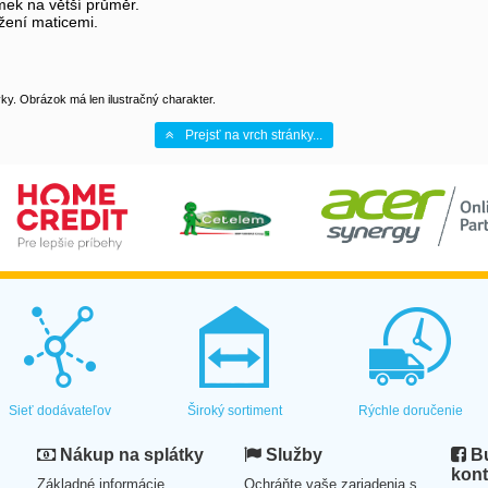
ek na větší průměr.
žení maticemi.
y. Obrázok má len ilustračný charakter.
Prejsť na vrch stránky...
Sieť dodávateľov
Široký sortiment
Rýchle doručenie
Nákup na splátky
Služby
Bu
kont
Základné informácie
Ochráňte vaše zariadenia s