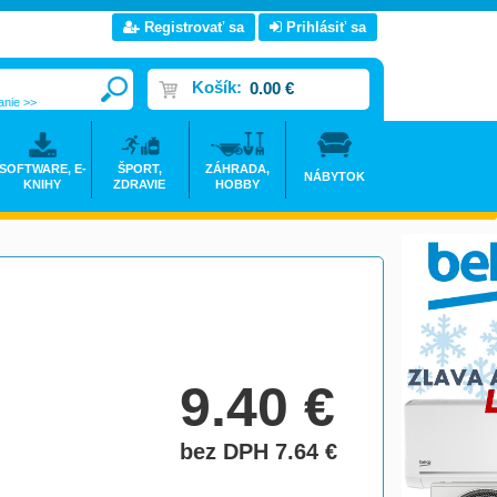
Registrovať sa
Prihlásiť sa
Košík:
0.00 €
anie >>
SOFTWARE, E-
ŠPORT,
ZÁHRADA,
NÁBYTOK
KNIHY
ZDRAVIE
HOBBY
9.40
€
bez DPH 7.64
€