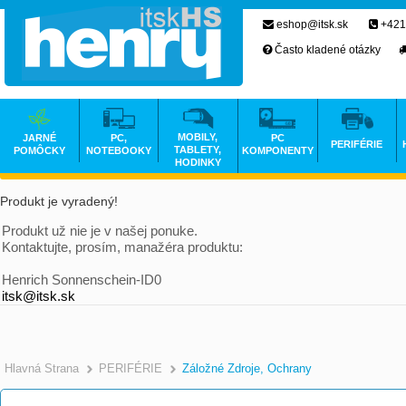
eshop@itsk.sk
+421
Často kladené otázky
MOBILY,
JARNÉ
PC,
PC
PERIFÉRIE
TABLETY,
POMÔCKY
NOTEBOOKY
KOMPONENTY
HODINKY
Produkt je vyradený!
Produkt už nie je v našej ponuke.
Kontaktujte, prosím, manažéra produktu:
Henrich Sonnenschein-ID0
itsk@itsk.sk
Hlavná Strana
PERIFÉRIE
Záložné Zdroje, Ochrany