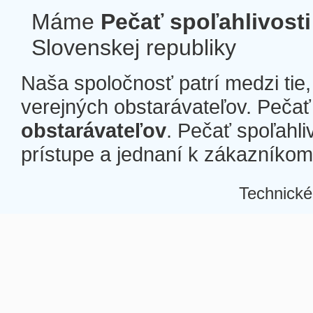
Máme
Pečať spoľahlivosti
Slovenskej republiky
Naša spoločnosť patrí medzi tie
verejných obstarávateľov. Pečať 
obstarávateľov
. Pečať spoľahli
prístupe a jednaní k zákazníkom a
Technické
Â
Â
Â