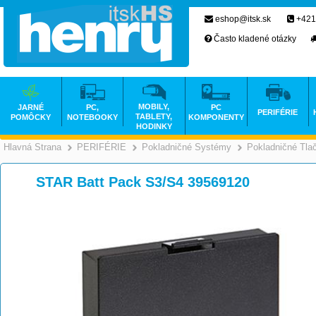
eshop@itsk.sk
+421
Často kladené otázky
MOBILY,
JARNÉ
PC,
PC
PERIFÉRIE
TABLETY,
POMÔCKY
NOTEBOOKY
KOMPONENTY
HODINKY
Hlavná Strana
PERIFÉRIE
Pokladničné Systémy
Pokladničné Tlač
>
>
STAR Batt Pack S3/S4 39569120