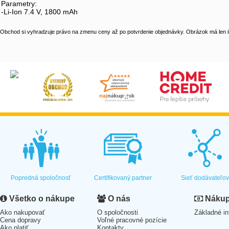
Parametry:
-Li-Ion 7.4 V, 1800 mAh
Obchod si vyhradzuje právo na zmenu ceny až po potvrdenie objednávky. Obrázok má len il
Popredná spoločnosť
Certifikovaný partner
Sieť dodávateľo
Všetko o nákupe
O nás
Nákup 
Ako nakupovať
O spoločnosti
Základné in
Cena dopravy
Voľné pracovné pozície
Ako platiť
Kontakty