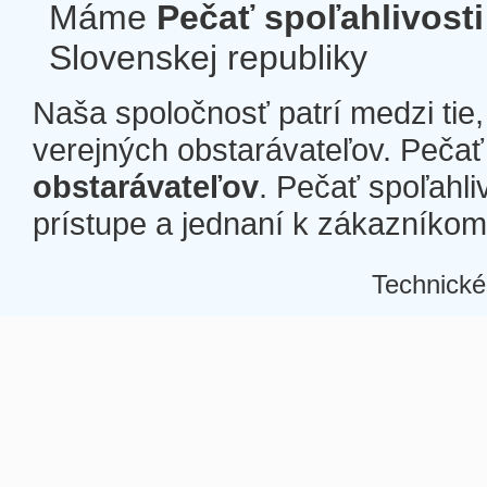
Máme
Pečať spoľahlivosti
Slovenskej republiky
Naša spoločnosť patrí medzi tie
verejných obstarávateľov. Pečať 
obstarávateľov
. Pečať spoľahli
prístupe a jednaní k zákazníkom a
Technické
Â
Â
Â