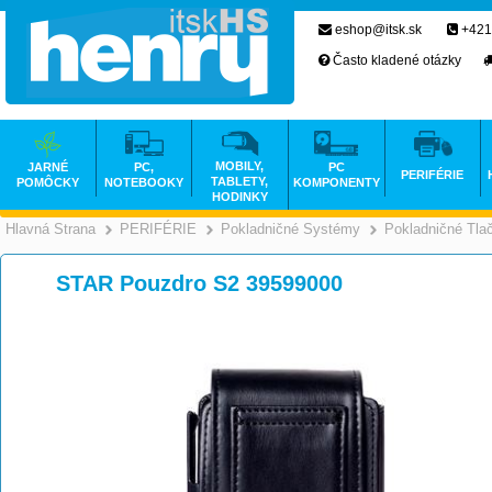
eshop@itsk.sk
+421
Často kladené otázky
MOBILY,
JARNÉ
PC,
PC
PERIFÉRIE
TABLETY,
POMÔCKY
NOTEBOOKY
KOMPONENTY
HODINKY
Hlavná Strana
PERIFÉRIE
Pokladničné Systémy
Pokladničné Tlač
>
>
STAR Pouzdro S2 39599000