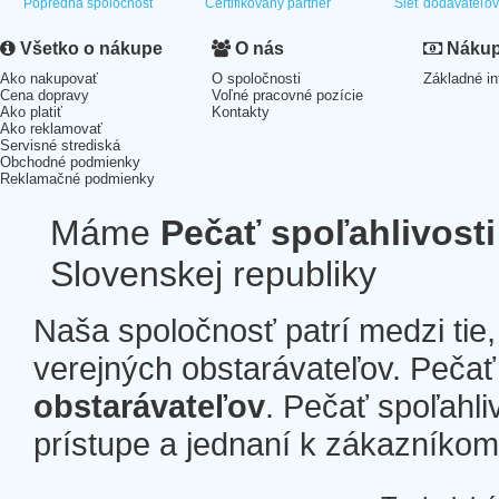
Popredná spoločnosť
Certifikovaný partner
Sieť dodávateľo
Všetko o nákupe
O nás
Nákup 
Ako nakupovať
O spoločnosti
Základné in
Cena dopravy
Voľné pracovné pozície
Ako platiť
Kontakty
Ako reklamovať
Servisné strediská
Obchodné podmienky
Reklamačné podmienky
Máme
Pečať spoľahlivosti
Slovenskej republiky
Naša spoločnosť patrí medzi tie
verejných obstarávateľov. Pečať 
obstarávateľov
. Pečať spoľahli
prístupe a jednaní k zákazníkom a