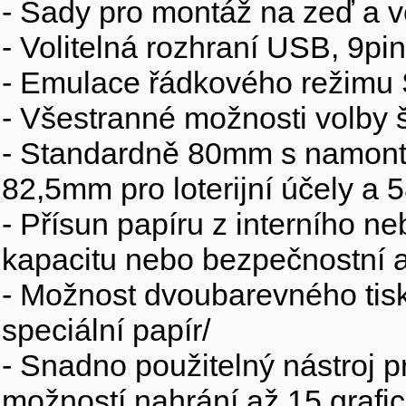
- Sady pro montáž na zeď a ve
- Volitelná rozhraní USB, 9p
- Emulace řádkového režimu
- Všestranné možnosti volby 
- Standardně 80mm s namont
82,5mm pro loterijní účely a 5
- Přísun papíru z interního ne
kapacitu nebo bezpečnostní a
- Možnost dvoubarevného tis
speciální papír/
- Snadno použitelný nástroj p
možností nahrání až 15 graf