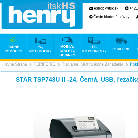
eshop@itsk.sk
+421
Často kladené otázky
MOBILY,
JARNÉ
PC,
PC
PERIFÉRIE
TABLETY,
POMÔCKY
NOTEBOOKY
KOMPONENTY
HODINKY
Hlavná Strana
PERIFÉRIE
Tlačiarne, Multifunkčné Zariadenia
Pokl
>
>
STAR TSP743U II -24, Černá, USB, řezačk