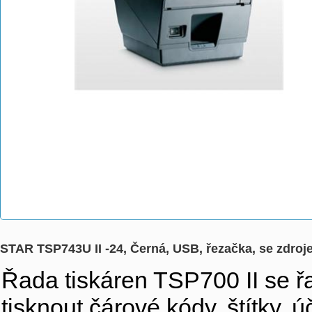
STAR TSP743U II -24, Černá, USB, řezačka, se zdro
Řada tiskáren TSP700 II se řa
tisknout čárové kódy, štítky, 