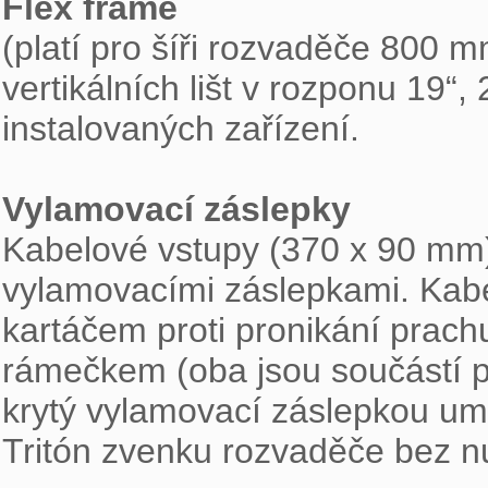
Flex frame

(platí pro šíři rozvaděče 800
vertikálních lišt v rozponu 19“
instalovaných zařízení.

Vylamovací záslepky

Kabelové vstupy (370 x 90 mm)
vylamovacími záslepkami. Kabel
kartáčem proti pronikání prac
rámečkem (oba jsou součástí p
krytý vylamovací záslepkou um
Tritón zvenku rozvaděče bez nut