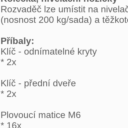

Rozvaděč lze umístit na nivela
(nosnost 200 kg/sada) a těžkot
Příbaly: 

Klíč - odnímatelné kryty

* 2x

Klíč - přední dveře

* 2x

Plovoucí matice M6

* 16x
