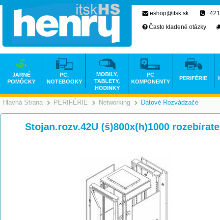
eshop@itsk.sk
+421
Často kladené otázky
MOBILY,
JARNÉ
PC,
PC
PERIFÉRIE
TABLETY,
POMÔCKY
NOTEBOOKY
KOMPONENTY
HODINKY
Hlavná Strana
PERIFÉRIE
Networking
Dátové Rozvádzače
>
>
>
Stojan.rozv.42U (š)800x(h)1000 rozebíra