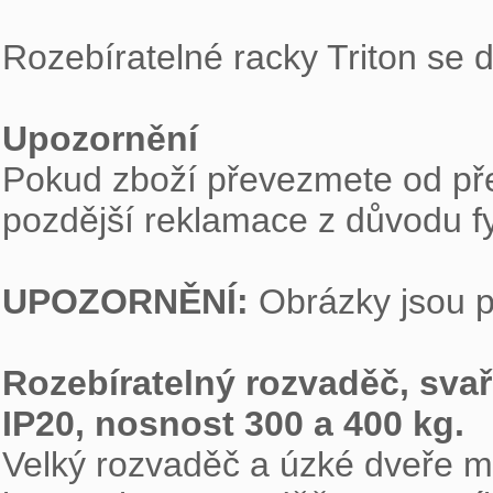
Rozebíratelné racky Triton se 
Upozornění

Pokud zboží převezmete od pře
pozdější reklamace z důvodu fy
UPOZORNĚNÍ:
 Obrázky jsou po
Rozebíratelný rozvaděč, svař
IP20, nosnost 300 a 400 kg. 

Velký rozvaděč a úzké dveře mís