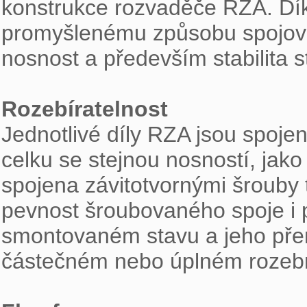
konstrukce rozvaděče RZA. Díky 
promyšlenému způsobu spojová
nosnost a především stabilita s
Rozebíratelnost

Jednotlivé díly RZA jsou spo
celku se stejnou nosností, jako
spojena závitotvornými šrouby t
pevnost šroubovaného spoje i p
smontovaném stavu a jeho přem
částečném nebo úplném rozebrá