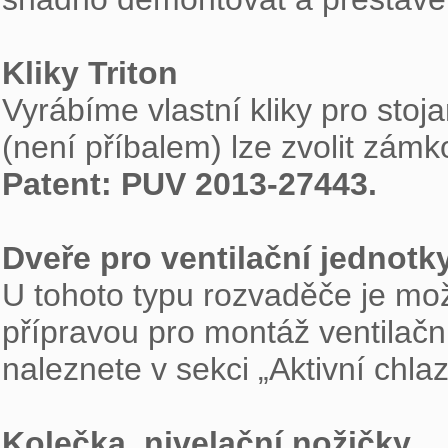
Kliky Triton

Vyrábíme vlastní kliky pro st
Patent: PUV 2013-27443. 
Dveře pro ventilační jednotk

U tohoto typu rozvaděče je mo
přípravou pro montáž ventilačn
naleznete v sekci „Aktivní chlaze
Kolečka, nivelační nožičky