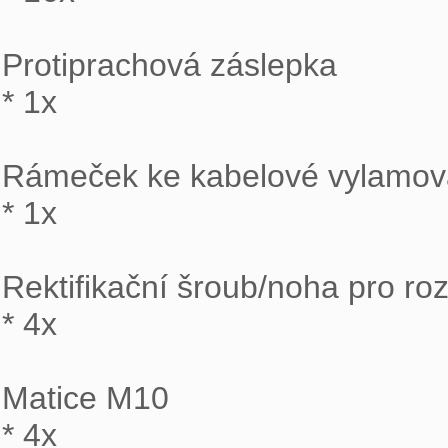
Protiprachová záslepka

* 1x

Rámeček ke kabelové vylamova
* 1x

Rektifikační šroub/noha pro ro
* 4x

Matice M10

* 4x