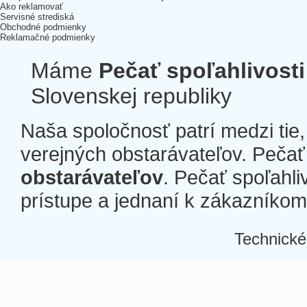
Ako reklamovať
Servisné strediská
Obchodné podmienky
Reklamačné podmienky
Máme
Pečať spoľahlivosti
Slovenskej republiky
Naša spoločnosť patrí medzi tie
verejných obstarávateľov. Pečať 
obstarávateľov
. Pečať spoľahli
prístupe a jednaní k zákazníkom a
Technické
Â
Â
Â