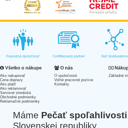
Popredná spoločnosť
Certifikovaný partner
Sieť dodávateľo
Všetko o nákupe
O nás
Nákup 
Ako nakupovať
O spoločnosti
Základné in
Cena dopravy
Voľné pracovné pozície
Ako platiť
Kontakty
Ako reklamovať
Servisné strediská
Obchodné podmienky
Reklamačné podmienky
Máme
Pečať spoľahlivosti
Slovenskej republiky