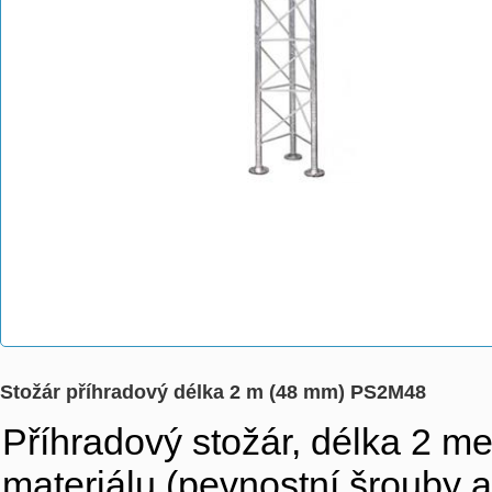
Stožár příhradový délka 2 m (48 mm) PS2M48
Příhradový stožár, délka 2 met
materiálu (pevnostní šrouby 