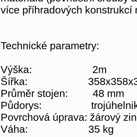
více příhradových konstrukcí 
Technické parametry:
Výška: 2m
Šířka: 358x358x35
Průměr stojen: 48 mm
Půdorys: trojúhelni
Povrchová úprava: žárový zi
Váha: 35 kg