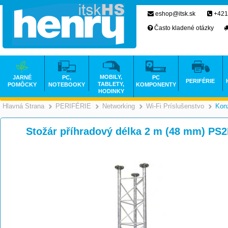
eshop@itsk.sk
+421
Často kladené otázky
MOBILY,
JARNÉ
PC,
PC
PERIFÉRIE
TABLETY,
POMÔCKY
NOTEBOOKY
KOMPONENTY
HODINKY
Hlavná Strana
PERIFÉRIE
Networking
Wi-Fi Príslušenstvo
Kon
>
>
>
Stožár příhradový délka 2 m (48 mm) PS