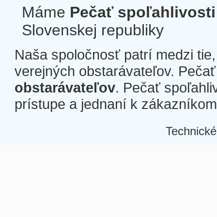
Máme
Pečať spoľahlivosti
Slovenskej republiky
Naša spoločnosť patrí medzi tie
verejných obstarávateľov. Pečať 
obstarávateľov
. Pečať spoľahli
prístupe a jednaní k zákazníkom a
Technické
Â
Â
Â