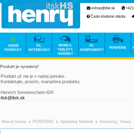
eshop@itsk.sk
+421
Často kladené otázky
MOBILY,
JARNÉ
PC,
PC
PERIFÉRIE
TABLETY,
POMÔCKY
NOTEBOOKY
KOMPONENTY
HODINKY
Produkt je vyradený!
Produkt už nie je v našej ponuke.
Kontaktujte, prosím, manažéra produktu:
Henrich Sonnenschein-ID0
itsk@itsk.sk
Hlavná Strana
PERIFÉRIE
Spotrebný Materiál
Atramenty, Tonery