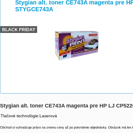
>
>
>
Stygian alt. toner CE743A magenta pre HP
STYGCE743A
BLACK FRIDAY
Stygian alt. toner CE743A magenta pre HP LJ CP52
Tlačové technológie:Laserová
Obchod si vyhradzuje právo na zmenu ceny až po potvrdenie objednávky. Obrázok má len il