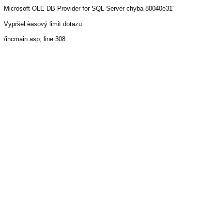
Microsoft OLE DB Provider for SQL Server
chyba 80040e31'
Vypršel èasový limit dotazu.
/incmain.asp
, line 308