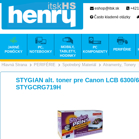
eshop@itsk.sk
+421
Často kladené otázky
MOBILY,
JARNÉ
PC,
PC
PERIFÉRIE
TABLETY,
POMÔCKY
NOTEBOOKY
KOMPONENTY
HODINKY
Hlavná Strana
PERIFÉRIE
Spotrebný Materiál
Atramenty, Tonery
>
>
>
STYGIAN alt. toner pre Canon LCB 6300/6
STYGCRG719H