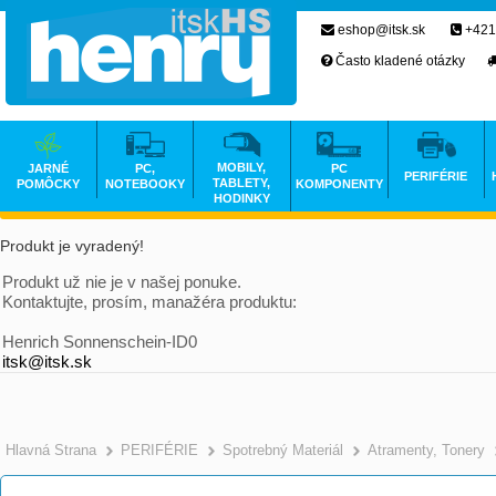
eshop@itsk.sk
+421
Často kladené otázky
MOBILY,
JARNÉ
PC,
PC
PERIFÉRIE
TABLETY,
POMÔCKY
NOTEBOOKY
KOMPONENTY
HODINKY
Produkt je vyradený!
Produkt už nie je v našej ponuke.
Kontaktujte, prosím, manažéra produktu:
Henrich Sonnenschein-ID0
itsk@itsk.sk
Hlavná Strana
PERIFÉRIE
Spotrebný Materiál
Atramenty, Tonery