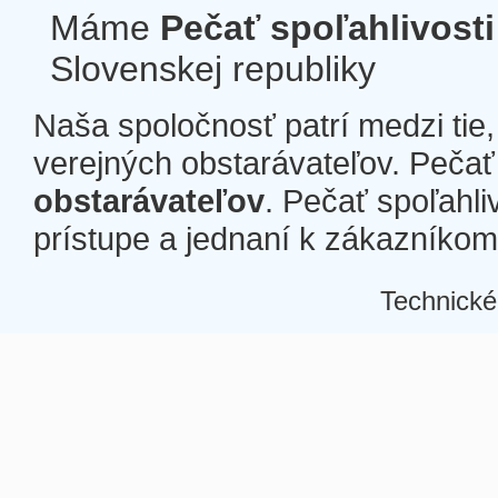
Máme
Pečať spoľahlivosti
Slovenskej republiky
Naša spoločnosť patrí medzi tie
verejných obstarávateľov. Pečať 
obstarávateľov
. Pečať spoľahli
prístupe a jednaní k zákazníkom a
Technické
Â
Â
Â