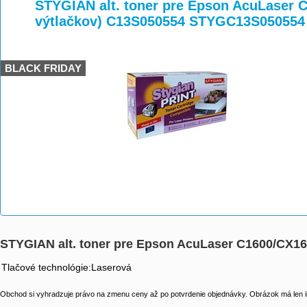
>
>
>
STYGIAN alt. toner pre Epson AcuLaser 
výtlačkov) C13S050554 STYGC13S050554
BLACK FRIDAY
STYGIAN alt. toner pre Epson AcuLaser C1600/CX1
Tlačové technológie:Laserová
Obchod si vyhradzuje právo na zmenu ceny až po potvrdenie objednávky. Obrázok má len il