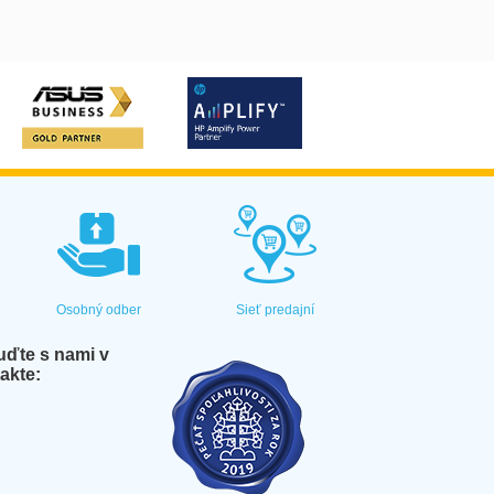
Osobný odber
Sieť predajní
ďte s nami v
akte: