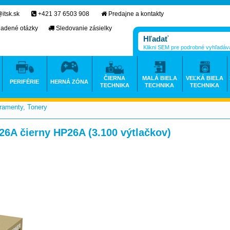
itsk.sk
+421 37 6503 908
Predajne a kontakty
ladené otázky
Sledovanie zásielky
Klikni SEM pre podrobné vyhľadáv
ČIERNA
MALÁ BIELA
VEĽKÁ BIELA
PERIFÉRIE
HERNÁ ZÓNA
TECHNIKA
TECHNIKA
TECHNIKA
ramenty, Tonery
>
26A čierny HP26A (3.100 výtlačkov)