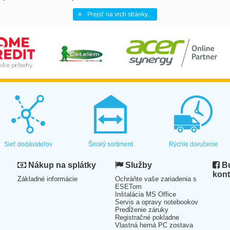
Prejsť na vrch stránky...
Sieť dodávateľov
Široký sortiment
Rýchle doručenie
Nákup na splátky
Služby
Bu
kont
Základné informácie
Ochráňte vaše zariadenia s
ESETom
Inštalácia MS Office
Servis a opravy notebookov
Predĺženie záruky
Registračné pokladne
Vlastná herná PC zostava