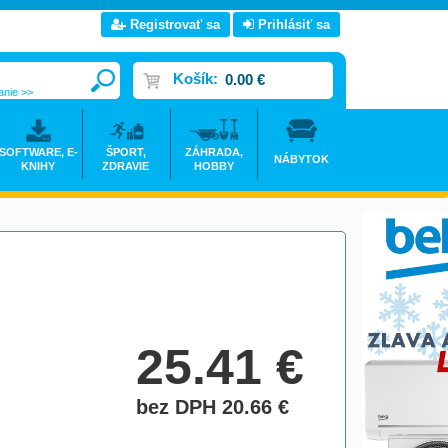
Registrovať sa
Prihlásiť sa
Košík:
0.00 €
anie >>
SOFTWARE, E-
ŠPORT,
ZÁHRADA,
NÁBYTOK
KNIHY
ZDRAVIE
HOBBY
25.41
€
bez DPH 20.66
€