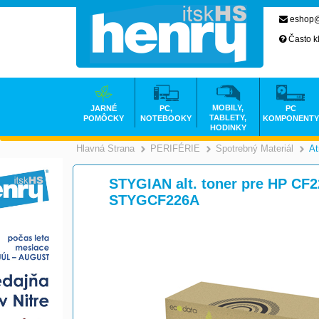
eshop@
Často k
MOBILY,
JARNÉ
PC,
PC
TABLETY,
POMÔCKY
NOTEBOOKY
KOMPONENTY
HODINKY
Hlavná Strana
PERIFÉRIE
Spotrebný Materiál
At
>
>
STYGIAN alt. toner pre HP CF2
STYGCF226A