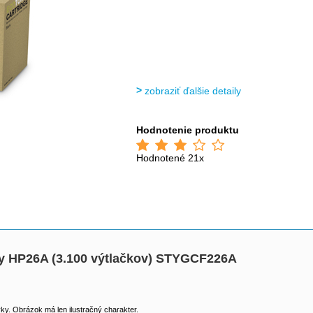
zobraziť ďalšie detaily
Hodnotenie produktu
Hodnotené 21x
ny HP26A (3.100 výtlačkov) STYGCF226A
y. Obrázok má len ilustračný charakter.