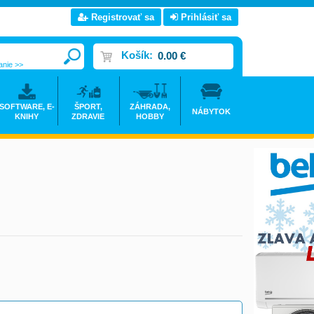
Registrovať sa
Prihlásiť sa
Košík:
0.00 €
anie >>
SOFTWARE, E-
ŠPORT,
ZÁHRADA,
NÁBYTOK
KNIHY
ZDRAVIE
HOBBY