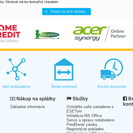
y. Obrázok má len ilustračný charakter.
Prejsť na vrch stránky...
Sieť dodávateľov
Široký sortiment
Rýchle doručenie
Nákup na splátky
Služby
Bu
kont
Základné informácie
Ochráňte vaše zariadenia s
ESETom
Inštalácia MS Office
Servis a opravy notebookov
Predĺženie záruky
Registračné pokladne