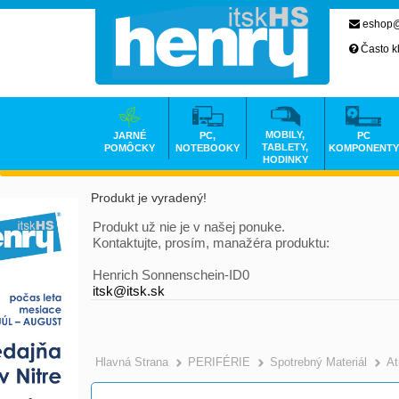
eshop@
Často k
MOBILY,
JARNÉ
PC,
PC
TABLETY,
POMÔCKY
NOTEBOOKY
KOMPONENTY
HODINKY
Produkt je vyradený!
Produkt už nie je v našej ponuke.
Kontaktujte, prosím, manažéra produktu:
Henrich Sonnenschein-ID0
itsk@itsk.sk
Hlavná Strana
PERIFÉRIE
Spotrebný Materiál
At