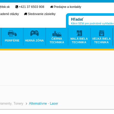
itsk.sk
+421 37 6503 908
Predajne a kontakty
ladené otázky
Sledovanie zásielky
Klikni SEM pre podrobné vyhľadáv
ČIERNA
MALÁ BIELA
VEĽKÁ BIELA
PERIFÉRIE
HERNÁ ZÓNA
TECHNIKA
TECHNIKA
TECHNIKA
ramenty, Tonery
Alternatívne - Laser