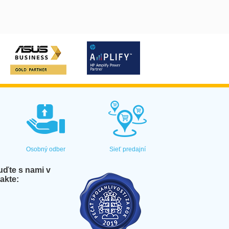
Osobný odber
Sieť predajní
ďte s nami v
akte: